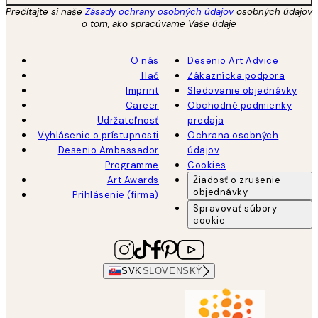
Prečítajte si naše
Zásady ochrany osobných údajov
osobných údajov
o tom, ako spracúvame Vaše údaje
O nás
Desenio Art Advice
Tlač
Zákaznícka podpora
Imprint
Sledovanie objednávky
Career
Obchodné podmienky
Udržateľnosť
predaja
Vyhlásenie o prístupnosti
Ochrana osobných
Desenio Ambassador
údajov
Programme
Cookies
Art Awards
Žiadosť o zrušenie
objednávky
Prihlásenie (firma)
Spravovať súbory
cookie
SVK
SLOVENSKÝ