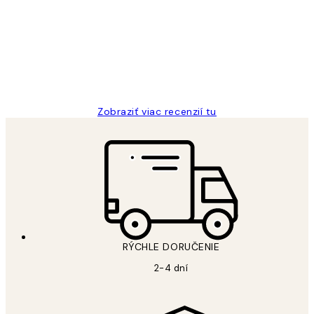
recenzie
All its ok
5 máj
Jana K
Zobraziť viac recenzií tu
RÝCHLE DORUČENIE
2-4 dní