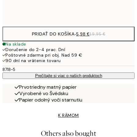
Frame
options
PRIDAŤ DO KOŠÍKA
-
5,98 €
19,95 €
Na sklade
Doručenie do 2-4 prac. Dní
Poštovné zdarma pri obj. Nad 59 €
90 dní na vrátenie tovaru
8718-5
Prečítajte si viac o našich produktoch
Prvotriedny matný papier
Vyrobené vo Švédsku
Papier odolný voči starnutiu
K RÁMOM
Others also bought