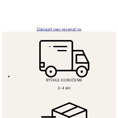
5 máj
Jana K
Zobraziť viac recenzií tu
RÝCHLE DORUČENIE
2-4 dní