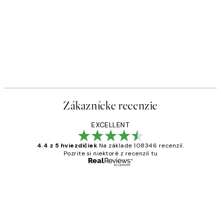
Zákaznícke recenzie
EXCELLENT
4.4 z 5 hviezdičiek
Na základe 108346 recenzií.
Pozrite si niektoré z recenzií tu
Overený kupujúci
Zákaznícke
recenzie
All its ok