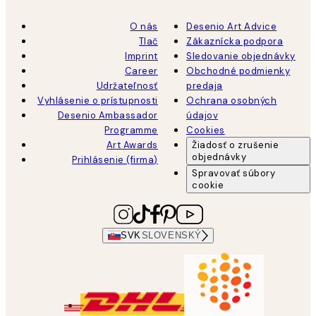
O nás
Desenio Art Advice
Tlač
Zákaznícka podpora
Imprint
Sledovanie objednávky
Career
Obchodné podmienky
Udržateľnosť
predaja
Vyhlásenie o prístupnosti
Ochrana osobných
Desenio Ambassador
údajov
Programme
Cookies
Art Awards
Žiadosť o zrušenie
objednávky
Prihlásenie (firma)
Spravovať súbory
cookie
SVK
SLOVENSKÝ