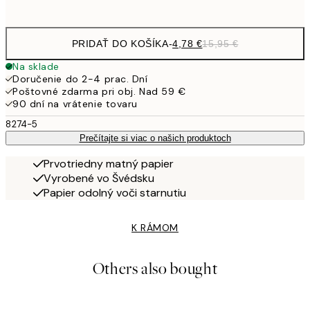
options
PRIDAŤ DO KOŠÍKA
-
4,78 €
15,95 €
Na sklade
Doručenie do 2-4 prac. Dní
Poštovné zdarma pri obj. Nad 59 €
90 dní na vrátenie tovaru
8274-5
Prečítajte si viac o našich produktoch
Prvotriedny matný papier
Vyrobené vo Švédsku
Papier odolný voči starnutiu
K RÁMOM
Others also bought