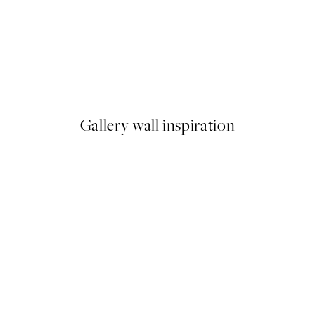
50%*
Wave Crush Plagát
Od 9,98 €
19,95 €
Gallery wall inspiration