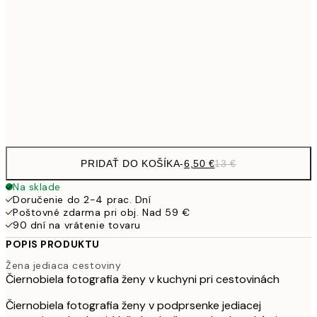
9,
30x40 cm
19,
16,2
50x70 cm
32,
Frame
options
PRIDAŤ DO KOŠÍKA
-
6,50 €
13 €
Na sklade
Doručenie do 2-4 prac. Dní
Poštovné zdarma pri obj. Nad 59 €
90 dní na vrátenie tovaru
POPIS PRODUKTU
Žena jediaca cestoviny
Čiernobiela fotografia ženy v kuchyni pri cestovinách
Čiernobiela fotografia ženy v podprsenke jediacej