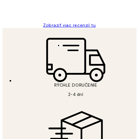
5 máj
Jana K
Zobraziť viac recenzií tu
RÝCHLE DORUČENIE
2-4 dní