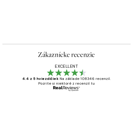
Zákaznícke recenzie
EXCELLENT
4.4 z 5 hviezdičiek
Na základe 108346 recenzií.
Pozrite si niektoré z recenzií tu
Overený kupujúci
Zákaznícke
recenzie
All its ok