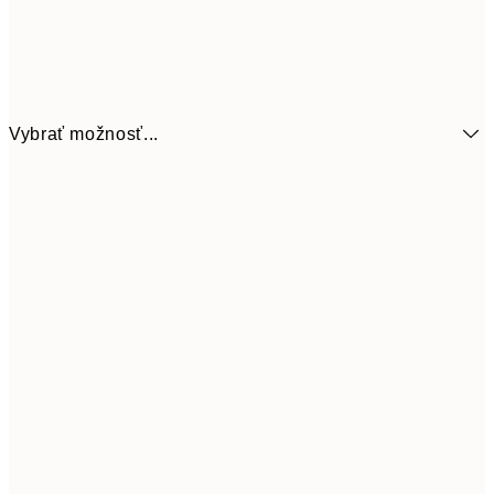
Vybrať možnosť...
6,
21x30 cm