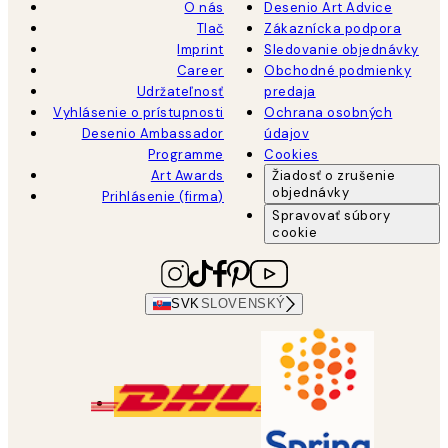
O nás
Desenio Art Advice
Tlač
Zákaznícka podpora
Imprint
Sledovanie objednávky
Career
Obchodné podmienky
Udržateľnosť
predaja
Vyhlásenie o prístupnosti
Ochrana osobných
Desenio Ambassador
údajov
Programme
Cookies
Art Awards
Žiadosť o zrušenie
objednávky
Prihlásenie (firma)
Spravovať súbory
cookie
SVK
SLOVENSKÝ