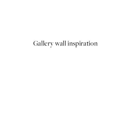
50%*
Dancing, Plagát
Od 3,98 €
7,95 €
Gallery wall inspiration