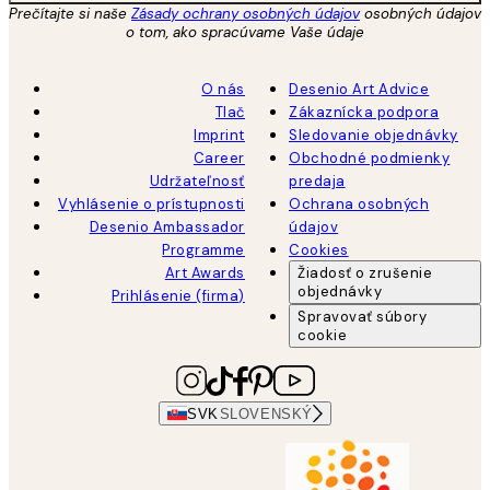
Prečítajte si naše
Zásady ochrany osobných údajov
osobných údajov
o tom, ako spracúvame Vaše údaje
O nás
Desenio Art Advice
Tlač
Zákaznícka podpora
Imprint
Sledovanie objednávky
Career
Obchodné podmienky
Udržateľnosť
predaja
Vyhlásenie o prístupnosti
Ochrana osobných
Desenio Ambassador
údajov
Programme
Cookies
Art Awards
Žiadosť o zrušenie
objednávky
Prihlásenie (firma)
Spravovať súbory
cookie
SVK
SLOVENSKÝ