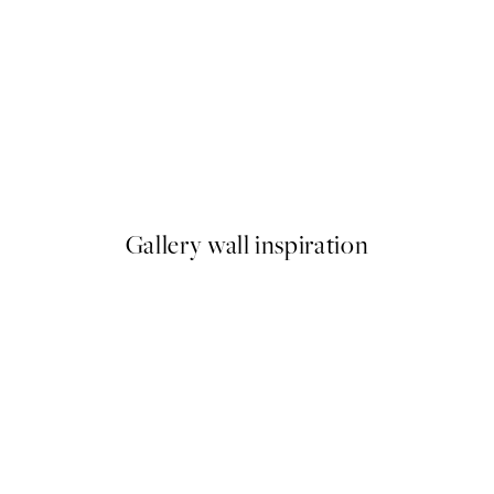
50%*
Black Rocky Mountains Plagát
Od 9,98 €
19,95 €
Gallery wall inspiration