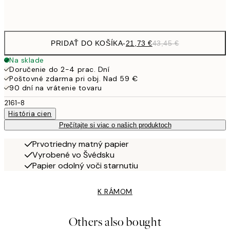
Frame
options
PRIDAŤ DO KOŠÍKA
-
21,73 €
43,45 €
Na sklade
Doručenie do 2-4 prac. Dní
Poštovné zdarma pri obj. Nad 59 €
90 dní na vrátenie tovaru
2161-8
História cien
Prečítajte si viac o našich produktoch
Prvotriedny matný papier
Vyrobené vo Švédsku
Papier odolný voči starnutiu
K RÁMOM
Others also bought