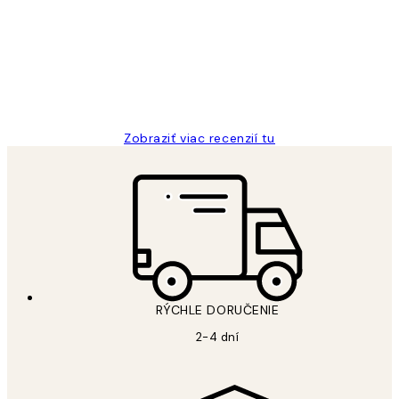
recenzie
All its ok
5 máj
Jana K
Zobraziť viac recenzií tu
RÝCHLE DORUČENIE
2-4 dní