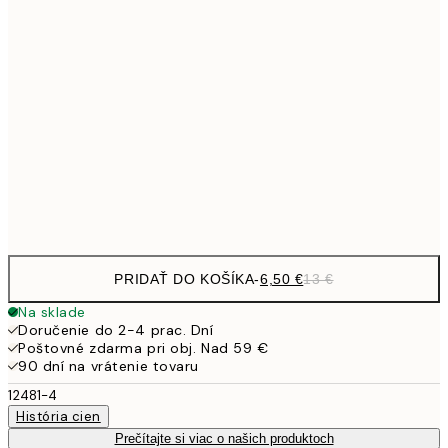
9,
30x40 cm
19,
13,7
40x50 cm
27,
16,2
50x70 cm
32,
Frame
options
PRIDAŤ DO KOŠÍKA
-
6,50 €
13 €
Na sklade
Doručenie do 2-4 prac. Dní
Poštovné zdarma pri obj. Nad 59 €
90 dní na vrátenie tovaru
12481-4
História cien
Prečítajte si viac o našich produktoch