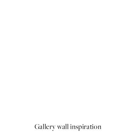
50%*
Caffeine and Confidence Plag
Od 9,98 €
19,95 €
Gallery wall inspiration