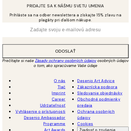
PRIDAJTE SA K NÁŠMU SVETU UMENIA
Prihláste sa na odber newslettera a získajte 15% zľavu na
plagáty pri ďalšom nákupe.
*
E-mail
ODOSLAŤ
Prečítajte si naše
Zásady ochrany osobných údajov
osobných údajov
o tom, ako spracúvame Vaše údaje
O nás
Desenio Art Advice
Tlač
Zákaznícka podpora
Imprint
Sledovanie objednávky
Career
Obchodné podmienky
Udržateľnosť
predaja
Vyhlásenie o prístupnosti
Ochrana osobných
Desenio Ambassador
údajov
Programme
Cookies
Art Awards
Žiadosť o zrušenie