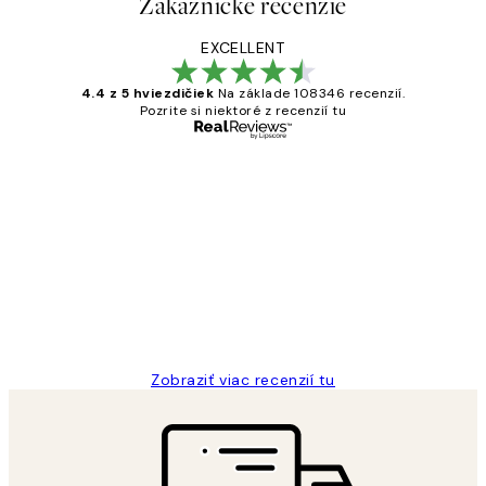
Zákaznícke recenzie
EXCELLENT
4.4 z 5 hviezdičiek
Na základe 108346 recenzií.
Pozrite si niektoré z recenzií tu
Overený kupujúci
Zákaznícke
recenzie
All its ok
5 máj
Jana K
Zobraziť viac recenzií tu