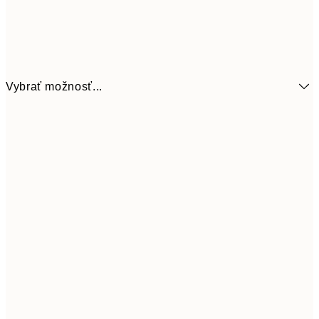
Vybrať možnosť...
6,
21x30 cm