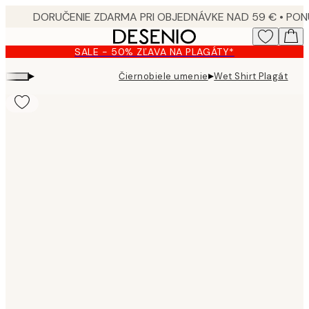
Skip
to
main
SALE - 50% ZĽAVA NA PLAGÁTY*
content.
▸
▸
Čiernobiele umenie
Wet Shirt Plagát
Product
images