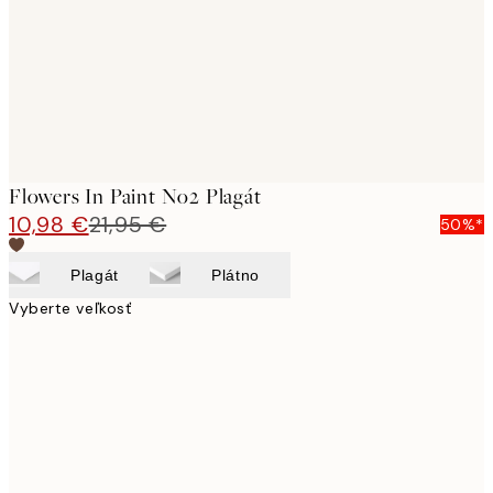
images
Flowers In Paint No2 Plagát
10,98 €
21,95 €
50%*
Plagát
Plátno
Vyberte veľkosť