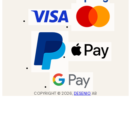
COPYRIGHT ©
2026
,
DESENIO
AB