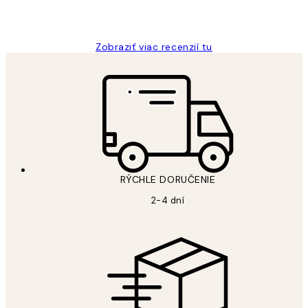
5 máj
Jana K
Zobraziť viac recenzií tu
RÝCHLE DORUČENIE
2-4 dní