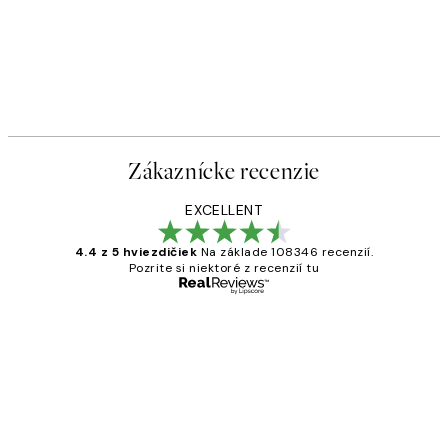
Zákaznícke recenzie
EXCELLENT
4.4 z 5 hviezdičiek
Na základe 108346 recenzií.
Pozrite si niektoré z recenzií tu
Overený kupujúci
Zákaznícke
recenzie
All its ok