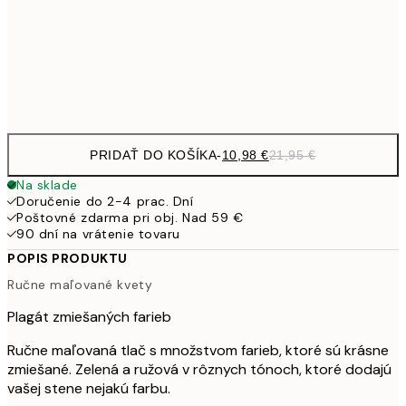
1
50x70 cm
Frame
options
PRIDAŤ DO KOŠÍKA
-
10,98 €
21,95 €
Na sklade
Doručenie do 2-4 prac. Dní
Poštovné zdarma pri obj. Nad 59 €
90 dní na vrátenie tovaru
POPIS PRODUKTU
Ručne maľované kvety
Plagát zmiešaných farieb
Ručne maľovaná tlač s množstvom farieb, ktoré sú krásne
zmiešané. Zelená a ružová v rôznych tónoch, ktoré dodajú
vašej stene nejakú farbu.