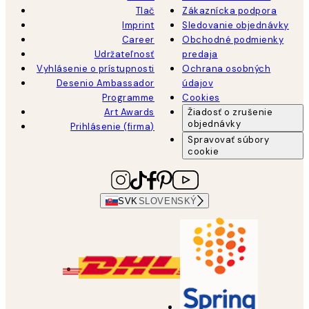
Tlač
Zákaznícka podpora
Imprint
Sledovanie objednávky
Career
Obchodné podmienky
Udržateľnosť
predaja
Vyhlásenie o prístupnosti
Ochrana osobných
Desenio Ambassador
údajov
Programme
Cookies
Art Awards
Žiadosť o zrušenie
objednávky
Prihlásenie (firma)
Spravovať súbory
cookie
SVK
SLOVENSKÝ