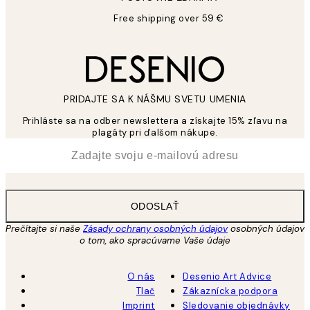
Free shipping over 59 €
PRIDAJTE SA K NÁŠMU SVETU UMENIA
Prihláste sa na odber newslettera a získajte 15% zľavu na
plagáty pri ďalšom nákupe.
*
E-mail
ODOSLAŤ
Prečítajte si naše
Zásady ochrany osobných údajov
osobných údajov
o tom, ako spracúvame Vaše údaje
O nás
Desenio Art Advice
Tlač
Zákaznícka podpora
Imprint
Sledovanie objednávky