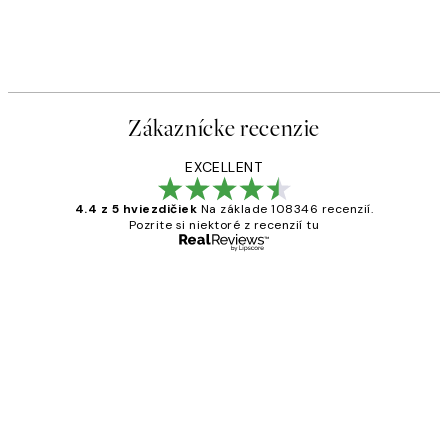
Zákaznícke recenzie
EXCELLENT
4.4 z 5 hviezdičiek
Na základe 108346 recenzií.
Pozrite si niektoré z recenzií tu
Overený kupujúci
Zákaznícke
recenzie
All its ok
5 máj
Jana K