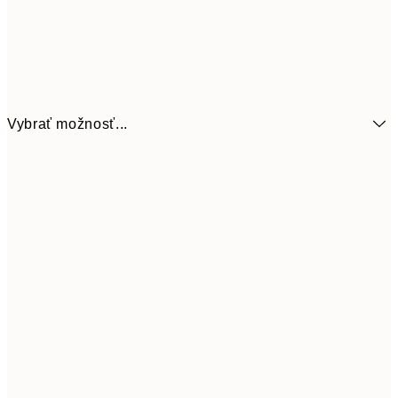
Vybrať možnosť...
6,
21x30 cm