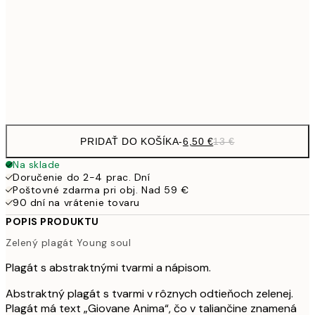
9,
30x40 cm
19,
Frame
options
PRIDAŤ DO KOŠÍKA
-
6,50 €
13 €
Na sklade
Doručenie do 2-4 prac. Dní
Poštovné zdarma pri obj. Nad 59 €
90 dní na vrátenie tovaru
POPIS PRODUKTU
Zelený plagát Young soul
Plagát s abstraktnými tvarmi a nápisom.
Abstraktný plagát s tvarmi v rôznych odtieňoch zelenej.
Plagát má text „Giovane Anima“, čo v taliančine znamená