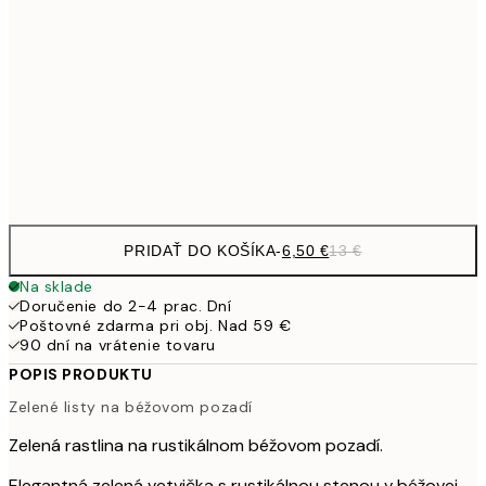
9,
30x40 cm
19,
16,2
50x70 cm
32,
Frame
options
PRIDAŤ DO KOŠÍKA
-
6,50 €
13 €
Na sklade
Doručenie do 2-4 prac. Dní
Poštovné zdarma pri obj. Nad 59 €
90 dní na vrátenie tovaru
POPIS PRODUKTU
Zelené listy na béžovom pozadí
Zelená rastlina na rustikálnom béžovom pozadí.
Elegantná zelená vetvička s rustikálnou stenou v béžovej