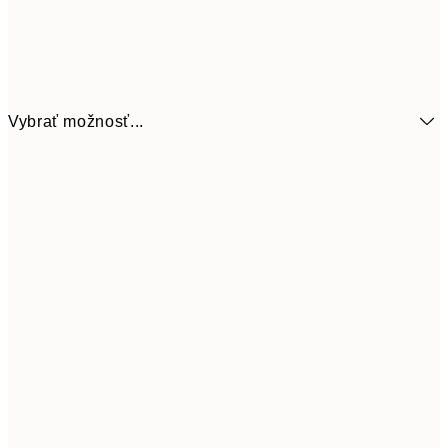
Vybrať možnosť...
6,
21x30 cm