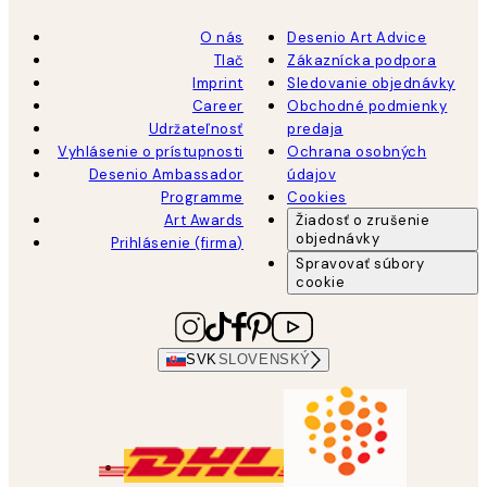
O nás
Desenio Art Advice
Tlač
Zákaznícka podpora
Imprint
Sledovanie objednávky
Career
Obchodné podmienky
Udržateľnosť
predaja
Vyhlásenie o prístupnosti
Ochrana osobných
Desenio Ambassador
údajov
Programme
Cookies
Art Awards
Žiadosť o zrušenie
objednávky
Prihlásenie (firma)
Spravovať súbory
cookie
SVK
SLOVENSKÝ