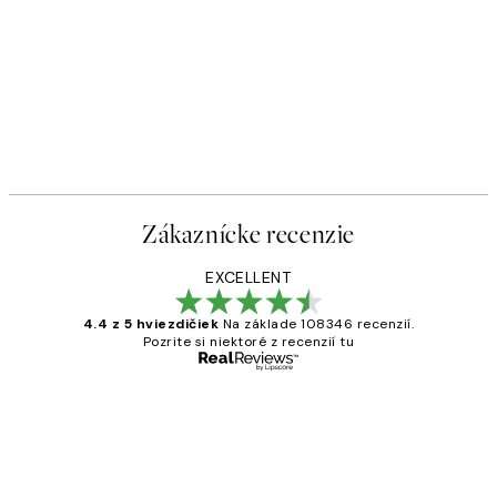
Zákaznícke recenzie
EXCELLENT
4.4 z 5 hviezdičiek
Na základe 108346 recenzií.
Pozrite si niektoré z recenzií tu
Overený kupujúci
Zákaznícke
recenzie
All its ok