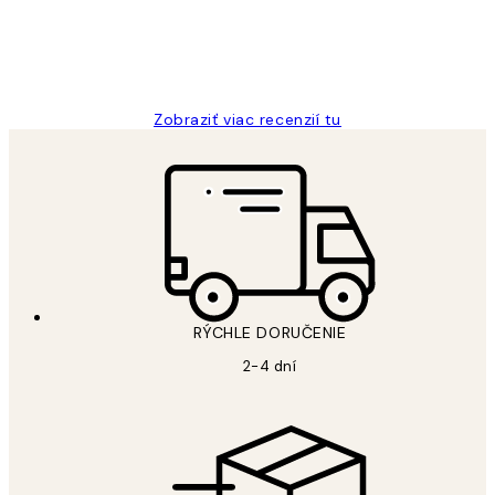
5 máj
Jana K
Zobraziť viac recenzií tu
RÝCHLE DORUČENIE
2-4 dní