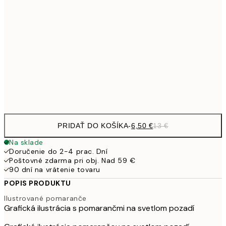
9,
30x40 cm
19,
16,2
50x70 cm
32,
Frame
options
PRIDAŤ DO KOŠÍKA
-
6,50 €
13 €
Na sklade
Doručenie do 2-4 prac. Dní
Poštovné zdarma pri obj. Nad 59 €
90 dní na vrátenie tovaru
POPIS PRODUKTU
Ilustrované pomaranče
Grafická ilustrácia s pomarančmi na svetlom pozadí