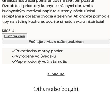
Grafická ilustrácia pomarančov na svetlom pozadí.
Ozdobte si priestory kuchyne krásnymi obrazmi s
kuchynskými motívmi, naplňte si steny inšpirujúcimi
receptami a obrazmi ovocia a zeleniny. Ak chcete pomoc a
tipy na styling kuchyne, pozrite si našu sekciu Inšpirácia!
13105-4
História cien
Prečítajte si viac o našich produktoch
Prvotriedny matný papier
Vyrobené vo Švédsku
Papier odolný voči starnutiu
K RÁMOM
Others also bought