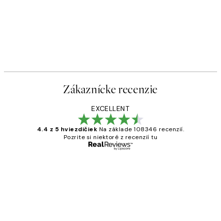
Zákaznícke recenzie
EXCELLENT
4.4 z 5 hviezdičiek
Na základe 108346 recenzií.
Pozrite si niektoré z recenzií tu
Overený kupujúci
Zákaznícke
recenzie
All its ok