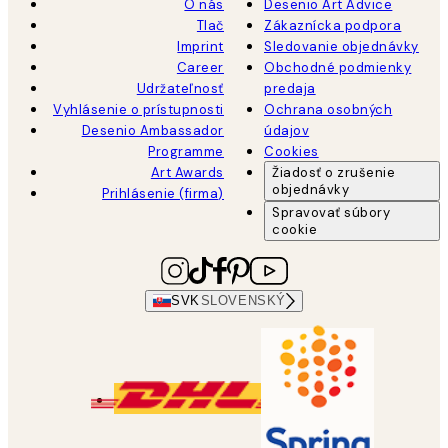
O nás
Desenio Art Advice
Tlač
Zákaznícka podpora
Imprint
Sledovanie objednávky
Career
Obchodné podmienky
Udržateľnosť
predaja
Vyhlásenie o prístupnosti
Ochrana osobných
Desenio Ambassador
údajov
Programme
Cookies
Art Awards
Žiadosť o zrušenie
objednávky
Prihlásenie (firma)
Spravovať súbory
cookie
SVK
SLOVENSKÝ