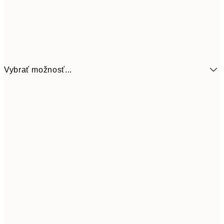
Vybrať možnosť...
6,
21x30 cm