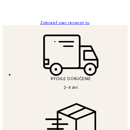
5 máj
Jana K
Zobraziť viac recenzií tu
RÝCHLE DORUČENIE
2-4 dní