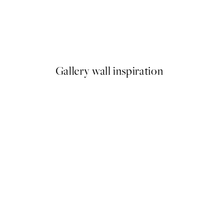
50%*
Loïs Langenberg - Willing to share my Coffe with you Plagát
Monsieur Marcel Plagát
Od 3,98 €
7,95 €
Gallery wall inspiration