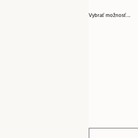
Vybrať možnosť...
Frame
30x40 cm
options
50x70 cm