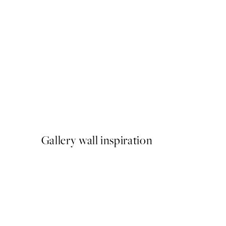
50%*
Amalfi Drive Plagát
Od 9,98 €
19,95 €
Gallery wall inspiration