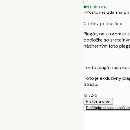
Na sklade
Poštovné zdarma pri
Citróny pri oceáne
Plagát, na ktorom je 
podložke so zreteľný
nádherným foto plagát
Tento plagát má okolo 
Toto je exkluzívny p
Štúdiu.
19172-5
História cien
Prečítajte si viac o našic