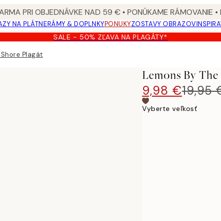
ARMA PRI OBJEDNÁVKE NAD 59 € • PONÚKAME RÁMOVANIE •
ZY NA PLÁTNE
RÁMY & DOPLNKY
PONUKY
ZOSTAVY OBRAZOV
INSPIR
SALE - 50% ZĽAVA NA PLAGÁTY*
 Shore Plagát
Lemons By The 
9,98 €
19,95 
Vyberte veľkosť