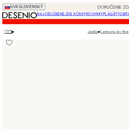
Skip
DORUČENIE ZD
SVK
SLOVENSKÝ
to
NAJOBĽÚBENEJŠIE KÚSKY
NOVINKY
PLAGÁTY
OBRA
main
content.
▸
▸
Jedlo
Lemons by the