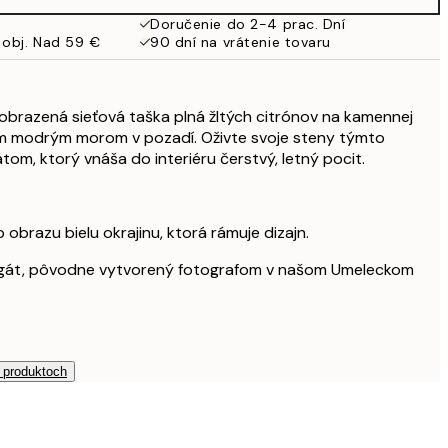
Doručenie do 2-4 prac. Dní
 obj. Nad 59 €
90 dní na vrátenie tovaru
zobrazená sieťová taška plná žltých citrónov na kamennej
m modrým morom v pozadí. Oživte svoje steny týmto
om, ktorý vnáša do interiéru čerstvý, letný pocit.
obrazu bielu okrajinu, ktorá rámuje dizajn.
lagát, pôvodne vytvorený fotografom v našom Umeleckom
h produktoch