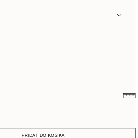
9,98 €
19,95 €
16,23 €
32,45 €
PRIDAŤ DO KOŠÍKA