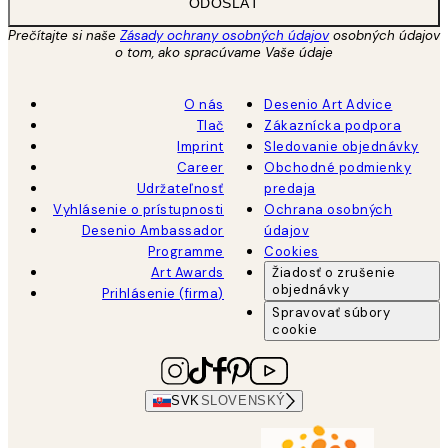
ODOSLAŤ
Prečítajte si naše
Zásady ochrany osobných údajov
osobných údajov
o tom, ako spracúvame Vaše údaje
O nás
Desenio Art Advice
Tlač
Zákaznícka podpora
Imprint
Sledovanie objednávky
Career
Obchodné podmienky
Udržateľnosť
predaja
Vyhlásenie o prístupnosti
Ochrana osobných
Desenio Ambassador
údajov
Programme
Cookies
Art Awards
Žiadosť o zrušenie
objednávky
Prihlásenie (firma)
Spravovať súbory
cookie
SVK
SLOVENSKÝ