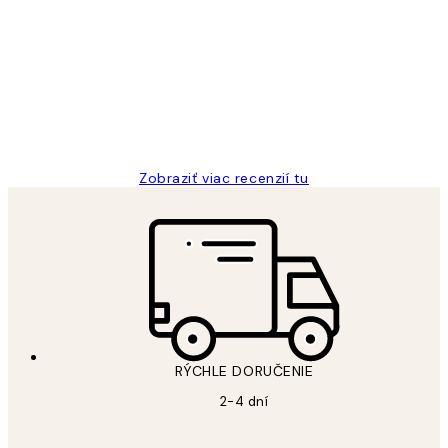
recenzie
All its ok
5 máj
Jana K
Zobraziť viac recenzií tu
RÝCHLE DORUČENIE
2-4 dní