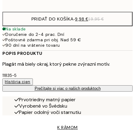
options
PRIDAŤ DO KOŠÍKA
-
9,98 €
19,95 €
Na sklade
Doručenie do 2-4 prac. Dní
Poštovné zdarma pri obj. Nad 59 €
90 dní na vrátenie tovaru
POPIS PRODUKTU
Plagát má biely okraj, ktorý pekne zvýrazní motív.
11835-5
História cien
Prečítajte si viac o našich produktoch
Prvotriedny matný papier
Vyrobené vo Švédsku
Papier odolný voči starnutiu
K RÁMOM