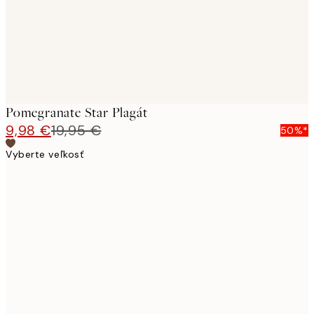
Pomegranate Star Plagát
9,98 €
19,95 €
50%*
Vyberte veľkosť