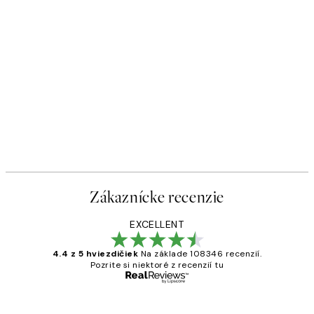
-40%
 Plagát
Romantic Green Trio Sady pl
Od 47,94 €
79,90 €
Zákaznícke recenzie
EXCELLENT
4.4 z 5 hviezdičiek
Na základe 108346 recenzií.
Pozrite si niektoré z recenzií tu
Overený kupujúci
Zákaznícke