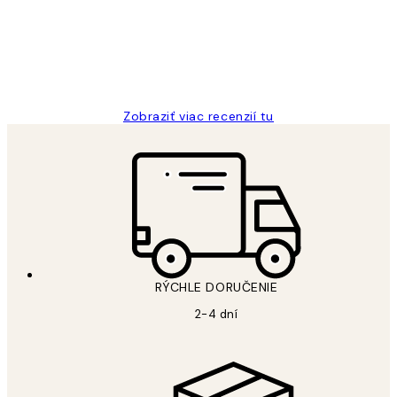
5 máj
Jana K
Zobraziť viac recenzií tu
RÝCHLE DORUČENIE
2-4 dní