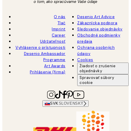
o tom, ako spracúvame Vaše údaje
O nás
Desenio Art Advice
Tlač
Zákaznícka podpora
Imprint
Sledovanie objednávky
Career
Obchodné podmienky
Udržateľnosť
predaja
Vyhlásenie o prístupnosti
Ochrana osobných
Desenio Ambassador
údajov
Programme
Cookies
Art Awards
Žiadosť o zrušenie
objednávky
Prihlásenie (firma)
Spravovať súbory
cookie
SVK
SLOVENSKÝ