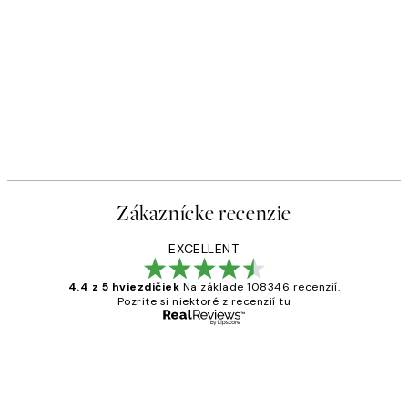
Zákaznícke recenzie
EXCELLENT
4.4 z 5 hviezdičiek
Na základe 108346 recenzií.
Pozrite si niektoré z recenzií tu
Overený kupujúci
Zákaznícke
recenzie
All its ok