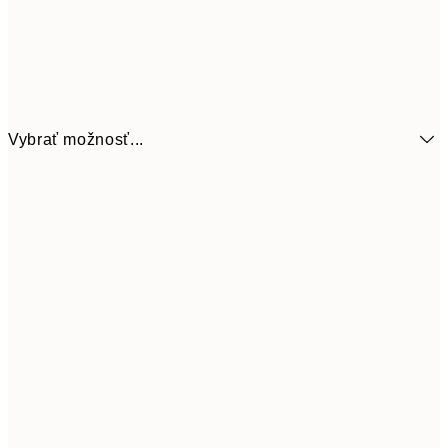
Vybrať možnosť...
6,
21x30 cm