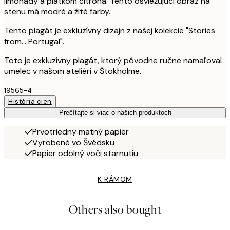
limonády a plátkom citróna. Tento osviežujúci obraz na
stenu má modré a žlté farby.
Tento plagát je exkluzívny dizajn z našej kolekcie "Stories
from... Portugal".
Toto je exkluzívny plagát, ktorý pôvodne ručne namaľoval
umelec v našom ateliéri v Štokholme.
19565-4
História cien
Prečítajte si viac o našich produktoch
Prvotriedny matný papier
Vyrobené vo Švédsku
Papier odolný voči starnutiu
K RÁMOM
Others also bought