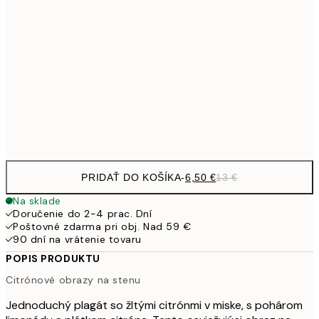
9,
30x40 cm
19,
16,2
50x70 cm
32,
Frame
options
PRIDAŤ DO KOŠÍKA
-
6,50 €
13 €
Na sklade
Doručenie do 2-4 prac. Dní
Poštovné zdarma pri obj. Nad 59 €
90 dní na vrátenie tovaru
POPIS PRODUKTU
Citrónové obrazy na stenu
Jednoduchý plagát so žltými citrónmi v miske, s pohárom