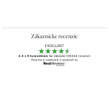
Zákaznícke recenzie
EXCELLENT
4.4 z 5 hviezdičiek
Na základe 108346 recenzií.
Pozrite si niektoré z recenzií tu
Overený kupujúci
Zákaznícke
recenzie
All its ok
5 máj
Jana K