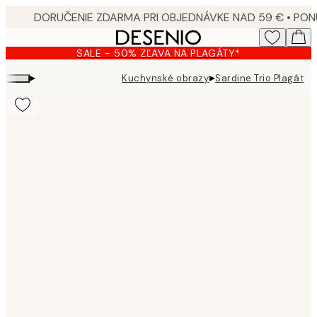
Skip
to
main
SALE - 50% ZĽAVA NA PLAGÁTY*
content.
▸
▸
Kuchynské obrazy
Sardine Trio Plagát
Product
images