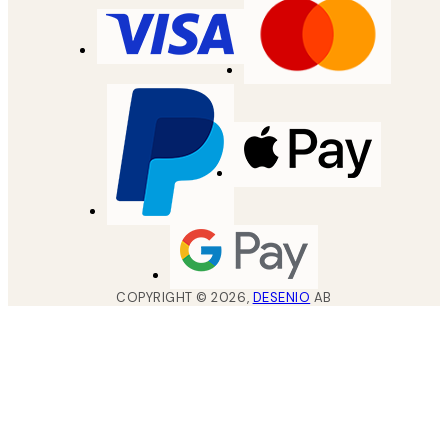
COPYRIGHT ©
2026
,
DESENIO
AB