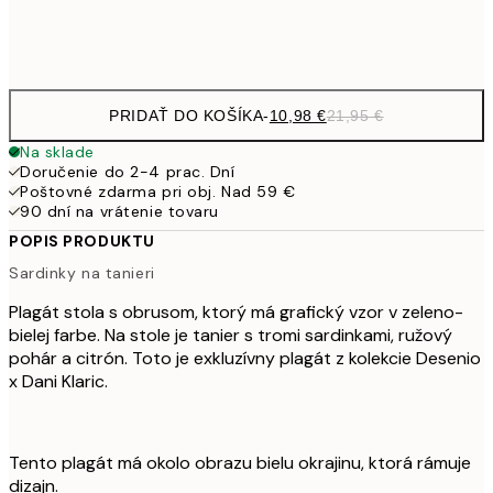
Frame
options
PRIDAŤ DO KOŠÍKA
-
10,98 €
21,95 €
Na sklade
Doručenie do 2-4 prac. Dní
Poštovné zdarma pri obj. Nad 59 €
90 dní na vrátenie tovaru
POPIS PRODUKTU
Sardinky na tanieri
Plagát stola s obrusom, ktorý má grafický vzor v zeleno-
bielej farbe. Na stole je tanier s tromi sardinkami, ružový
pohár a citrón. Toto je exkluzívny plagát z kolekcie Desenio
x Dani Klaric.
Tento plagát má okolo obrazu bielu okrajinu, ktorá rámuje
dizajn.