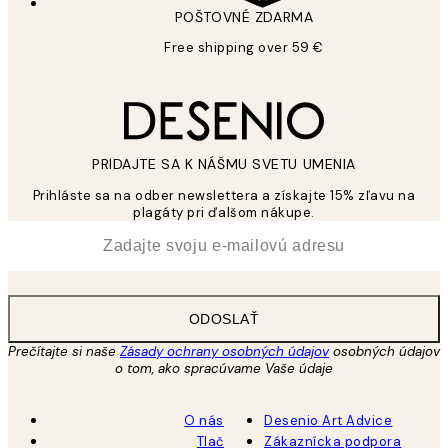
POŠTOVNÉ ZDARMA
Free shipping over 59 €
PRIDAJTE SA K NÁŠMU SVETU UMENIA
Prihláste sa na odber newslettera a získajte 15% zľavu na
plagáty pri ďalšom nákupe.
*
E-mail
ODOSLAŤ
Prečítajte si naše
Zásady ochrany osobných údajov
osobných údajov
o tom, ako spracúvame Vaše údaje
O nás
Desenio Art Advice
Tlač
Zákaznícka podpora