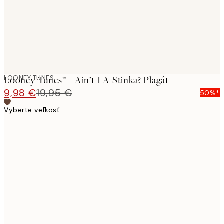
LOONEY TUNES
Looney Tunes™ - Ain’t I A Stinka? Plagát
9,98 €
19,95 €
50%*
Vyberte veľkosť