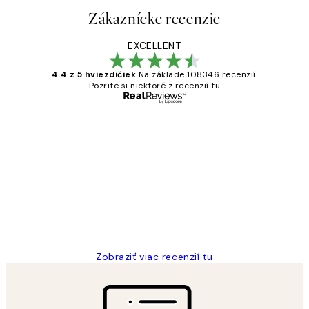
Zákaznícke recenzie
EXCELLENT
4.4 z 5 hviezdičiek
Na základe 108346 recenzií.
Pozrite si niektoré z recenzií tu
Overený kupujúci
Zákaznícke
recenzie
All its ok
5 máj
Jana K
Zobraziť viac recenzií tu