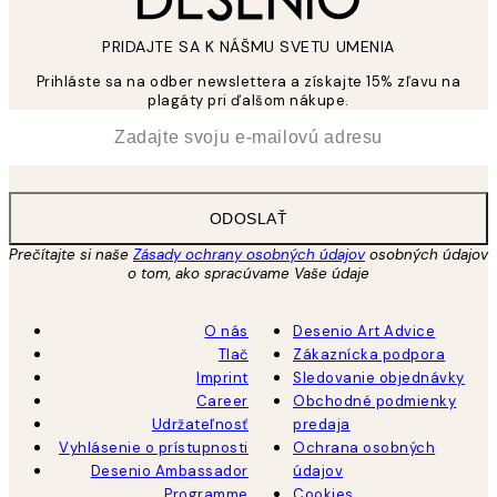
PRIDAJTE SA K NÁŠMU SVETU UMENIA
Prihláste sa na odber newslettera a získajte 15% zľavu na
plagáty pri ďalšom nákupe.
*
E-mail
ODOSLAŤ
Prečítajte si naše
Zásady ochrany osobných údajov
osobných údajov
o tom, ako spracúvame Vaše údaje
O nás
Desenio Art Advice
Tlač
Zákaznícka podpora
Imprint
Sledovanie objednávky
Career
Obchodné podmienky
Udržateľnosť
predaja
Vyhlásenie o prístupnosti
Ochrana osobných
Desenio Ambassador
údajov
Programme
Cookies