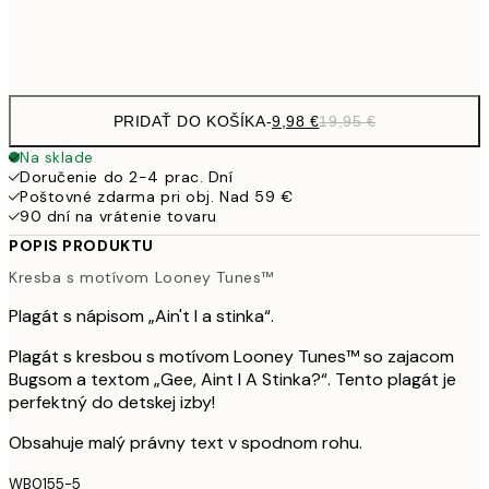
Frame
options
PRIDAŤ DO KOŠÍKA
-
9,98 €
19,95 €
Na sklade
Doručenie do 2-4 prac. Dní
Poštovné zdarma pri obj. Nad 59 €
90 dní na vrátenie tovaru
POPIS PRODUKTU
Kresba s motívom Looney Tunes™
Plagát s nápisom „Ain't I a stinka“.
Plagát s kresbou s motívom Looney Tunes™ so zajacom
Bugsom a textom „Gee, Aint I A Stinka?“. Tento plagát je
perfektný do detskej izby!
Obsahuje malý právny text v spodnom rohu.
WB0155-5