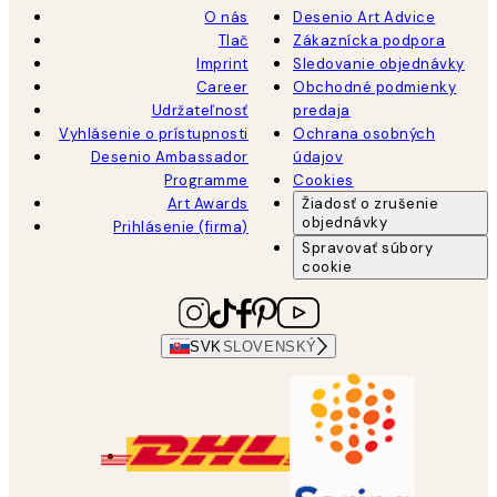
O nás
Desenio Art Advice
Tlač
Zákaznícka podpora
Imprint
Sledovanie objednávky
Career
Obchodné podmienky
Udržateľnosť
predaja
Vyhlásenie o prístupnosti
Ochrana osobných
Desenio Ambassador
údajov
Programme
Cookies
Art Awards
Žiadosť o zrušenie
objednávky
Prihlásenie (firma)
Spravovať súbory
cookie
SVK
SLOVENSKÝ