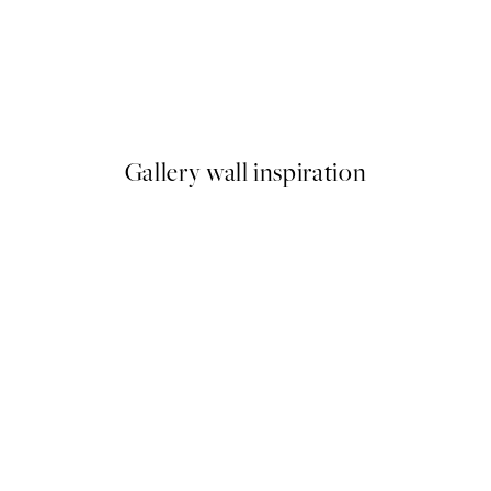
50%*
e Plagát
Slow Morning Plagát
Od 9,98 €
19,95 €
Gallery wall inspiration