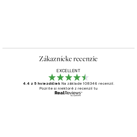
Zákaznícke recenzie
EXCELLENT
4.4 z 5 hviezdičiek
Na základe 108346 recenzií.
Pozrite si niektoré z recenzií tu
Overený kupujúci
Zákaznícke
recenzie
All its ok