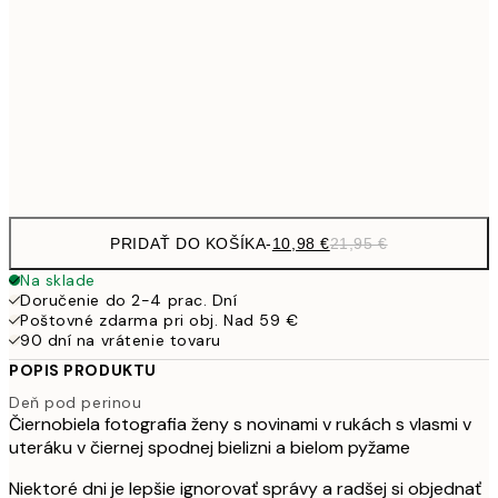
1
50x70 cm
27,2
70x100 cm
54,
Frame
options
PRIDAŤ DO KOŠÍKA
-
10,98 €
21,95 €
Na sklade
Doručenie do 2-4 prac. Dní
Poštovné zdarma pri obj. Nad 59 €
90 dní na vrátenie tovaru
POPIS PRODUKTU
Deň pod perinou
Čiernobiela fotografia ženy s novinami v rukách s vlasmi v
uteráku v čiernej spodnej bielizni a bielom pyžame
Niektoré dni je lepšie ignorovať správy a radšej si objednať