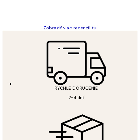
5 máj
Jana K
Zobraziť viac recenzií tu
RÝCHLE DORUČENIE
2-4 dní