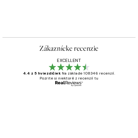
Zákaznícke recenzie
EXCELLENT
4.4 z 5 hviezdičiek
Na základe 108346 recenzií.
Pozrite si niektoré z recenzií tu
Overený kupujúci
Zákaznícke
recenzie
All its ok
5 máj