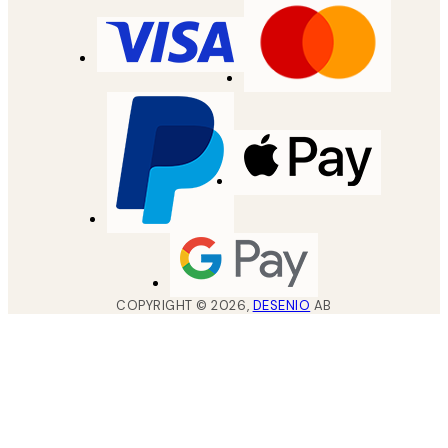
COPYRIGHT ©
2026
,
DESENIO
AB