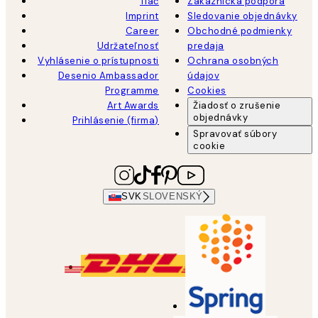
Tlač
Zákaznícka podpora
Imprint
Sledovanie objednávky
Career
Obchodné podmienky
Udržateľnosť
predaja
Vyhlásenie o prístupnosti
Ochrana osobných
Desenio Ambassador
údajov
Programme
Cookies
Art Awards
Žiadosť o zrušenie
objednávky
Prihlásenie (firma)
Spravovať súbory
cookie
SVK
SLOVENSKÝ