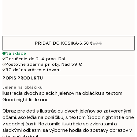
Frame
options
PRIDAŤ DO KOŠÍKA
-
6,50 €
13 €
Na sklade
Doručenie do 2-4 prac. Dní
Poštovné zdarma pri obj. Nad 59 €
90 dní na vrátenie tovaru
POPIS PRODUKTU
Jelene na obláčiku
Ilustrácia dvoch spiacich jeleňov na obláčiku s textom
Good night little one
Obraz pre deti s ilustráciou dvoch jeleňov so zatvorenými
očami, ako ležia na obláčiku, s textom 'Good night little one'
v spodnej časti. Roztomilé ilustrácie so zvieratami a
sladkými odkazmi sa výborne hodia do zostavy obrazov v
izbe vašich detí!