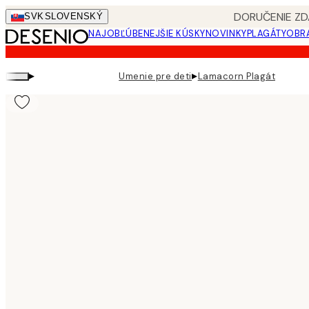
Skip
DORUČENIE ZD
SVK
SLOVENSKÝ
to
NAJOBĽÚBENEJŠIE KÚSKY
NOVINKY
PLAGÁTY
OBRA
main
content.
▸
▸
Umenie pre deti
Lamacorn Plagát