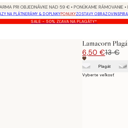
ARMA PRI OBJEDNÁVKE NAD 59 € • PONÚKAME RÁMOVANIE •
ZY NA PLÁTNE
RÁMY & DOPLNKY
PONUKY
ZOSTAVY OBRAZOV
INSPIR
SALE - 50% ZĽAVA NA PLAGÁTY*
Lamacorn Plagá
6,50 €
13 €
Plagát
Vyberte veľkosť