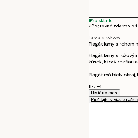
50x70 cm
Na sklade
Poštovné zdarma pri
Lama s rohom
Plagát lamy s rohom 
Plagát lamy s ružový
kúsok, ktorý rozžiari a
Plagát má biely okraj,
11771-4
História cien
Prečítajte si viac o našic