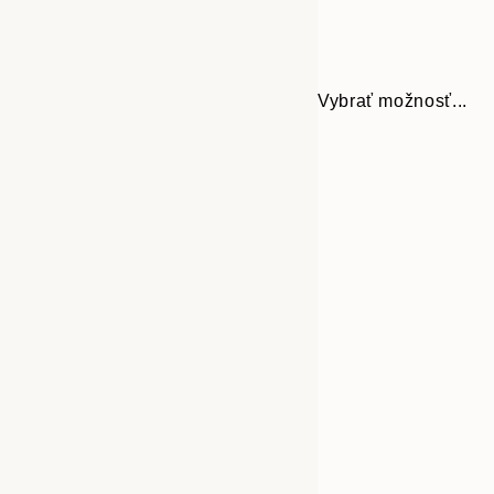
Vybrať možnosť...
Frame
21x30 cm
options
30x40 cm