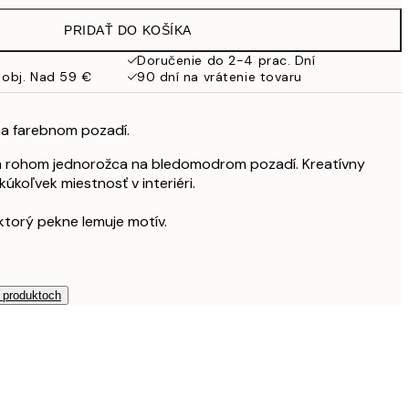
19,95 €
PRIDAŤ DO KOŠÍKA
16,23 €
32,45 €
Doručenie do 2-4 prac. Dní
 obj. Nad 59 €
90 dní na vrátenie tovaru
na farebnom pozadí.
m rohom jednorožca na bledomodrom pozadí. Kreatívny
kúkoľvek miestnosť v interiéri.
 ktorý pekne lemuje motív.
h produktoch