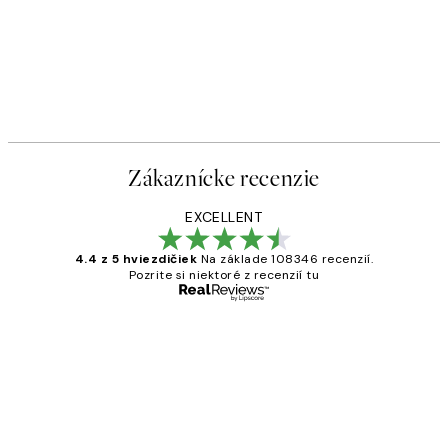
Zákaznícke recenzie
EXCELLENT
4.4 z 5 hviezdičiek
Na základe 108346 recenzií.
Pozrite si niektoré z recenzií tu
Overený kupujúci
Zákaznícke
recenzie
All its ok