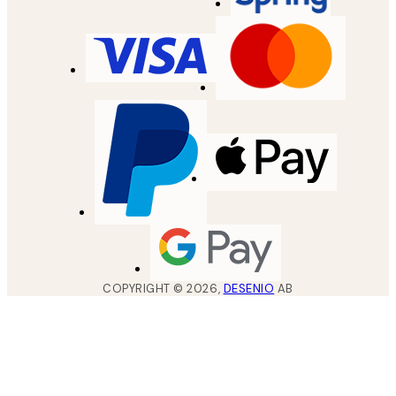
COPYRIGHT ©
2026
,
DESENIO
AB