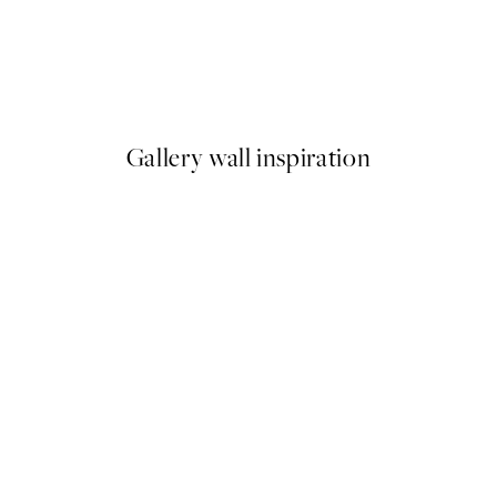
50%*
Watercolor Bunny Plagát
Od 3,98 €
7,95 €
Gallery wall inspiration