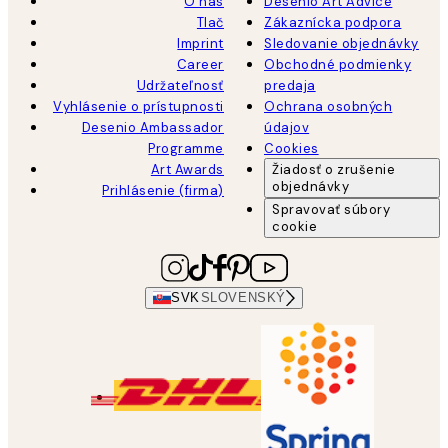
O nás
Desenio Art Advice
Tlač
Zákaznícka podpora
Imprint
Sledovanie objednávky
Career
Obchodné podmienky
Udržateľnosť
predaja
Vyhlásenie o prístupnosti
Ochrana osobných
Desenio Ambassador
údajov
Programme
Cookies
Art Awards
Žiadosť o zrušenie
objednávky
Prihlásenie (firma)
Spravovať súbory
cookie
SVK
SLOVENSKÝ