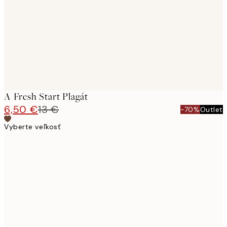
A Fresh Start Plagát
6,50 €
13 €
-70%
Outlet
Vyberte veľkosť