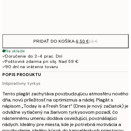
Frame
options
PRIDAŤ DO KOŠÍKA
-
6,50 €
13 €
Na sklade
Doručenie do 2-4 prac. Dní
Poštovné zdarma pri obj. Nad 59 €
90 dní na vrátenie tovaru
POPIS PRODUKTU
Inšpiratívny tyrkys
Tento plagát zachytáva povzbudzujúcu atmosféru nového
dňa, novú príležitosť na optimizmus a nádej. Plagát s
nápisom „Today is a Fresh Start“ (Dnes je nový začiatok) je
odvážne vytlačený na žiarivom tyrkysovom pozadí, čo
nástennému umeniu dodáva osviežujúci, povznášajúci
nádych. Ideálny pre miesta, kde je potrebná motivácia a
povzbudenie, ideálny kúsok do kancelárskych priestorov,