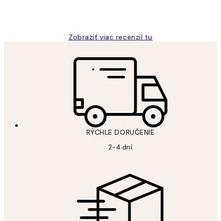
5 máj
Jana K
Zobraziť viac recenzií tu
RÝCHLE DORUČENIE
2-4 dní