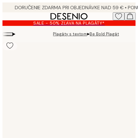
Skip
to
main
SALE - 50% ZĽAVA NA PLAGÁTY*
content.
▸
▸
Plagáty s textom
Be Bold Plagát
Product
images