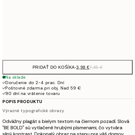
16,2
50x70 cm
32,
59,5
100x150 cm
1
Frame
options
PRIDAŤ DO KOŠÍKA
-
3,98 €
7,95 €
Na sklade
Doručenie do 2-4 prac. Dní
Poštovné zdarma pri obj. Nad 59 €
90 dní na vrátenie tovaru
POPIS PRODUKTU
Výrazné typografické obrazy
Odvážny plagát s bielym textom na čiernom pozadí. Slová
"BE BOLD" sú vytlačené hrubými písmenami, čo vytvára
silný kontrast. Dokonalý obraz na stenu pre váš domov.