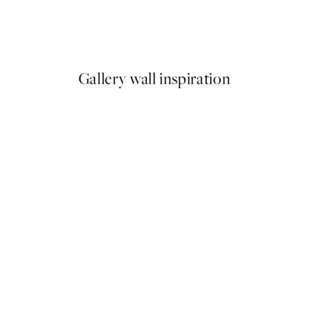
e Plagát
Wave, Plagát
Od 6,50 €
13 €
Gallery wall inspiration