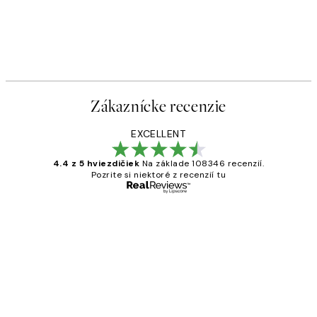
Zákaznícke recenzie
EXCELLENT
4.4 z 5 hviezdičiek
Na základe 108346 recenzií.
Pozrite si niektoré z recenzií tu
Overený kupujúci
Zákaznícke
recenzie
All its ok
5 máj
Jana K