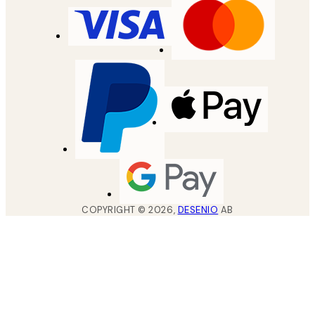
COPYRIGHT ©
2026
,
DESENIO
AB