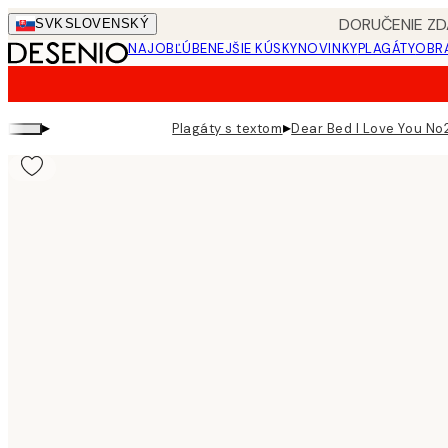
Skip
DORUČENIE ZD
SVK
SLOVENSKÝ
to
NAJOBĽÚBENEJŠIE KÚSKY
NOVINKY
PLAGÁTY
OBRA
main
content.
▸
▸
Plagáty s textom
Dear Bed I Love You No