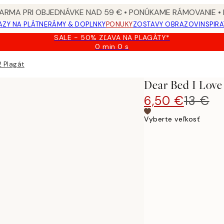
ARMA PRI OBJEDNÁVKE NAD 59 € • PONÚKAME RÁMOVANIE •
ZY NA PLÁTNE
RÁMY & DOPLNKY
PONUKY
ZOSTAVY OBRAZOV
INSPIR
SALE - 50% ZĽAVA NA PLAGÁTY*
0 min
0 s
Platné
do:
2 Plagát
2026-
08-
Dear Bed I Love
09
6,50 €
13 €
Vyberte veľkosť