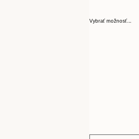
Vybrať možnosť...
Frame
21x30 cm
options
30x40 cm