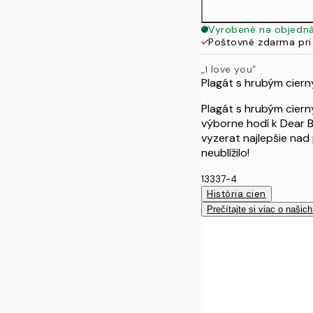
50x70 cm
Vyrobené na objedn
Poštovné zdarma pri
„I love you“
Plagát s hrubým ciern
Plagát s hrubým ciern
výborne hodí k Dear B
vyzerat najlepšie nad
neublížilo!
13337-4
História cien
Prečítajte si viac o našic