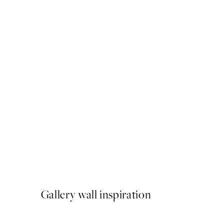
50%*
Rousseau - The Equatorial J
Od 6,50 €
13 €
Gallery wall inspiration