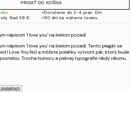
PRIDAŤ DO KOŠÍKA
16,23 €
32,45 €
ávku
Doručenie do 2-4 prac. Dní
 obj. Nad 59 €
90 dní na vrátenie tovaru
ym nápisom 'I love you' na bielom pozadí
ym nápisom 'I love you' na bielom pozadí. Tento plagát sa
ed I Love You No1 a môžete polahky vytvorit pár, ktorý bude
 postelou. Trocha humoru a peknej typografie nikdy nikomu
h produktoch