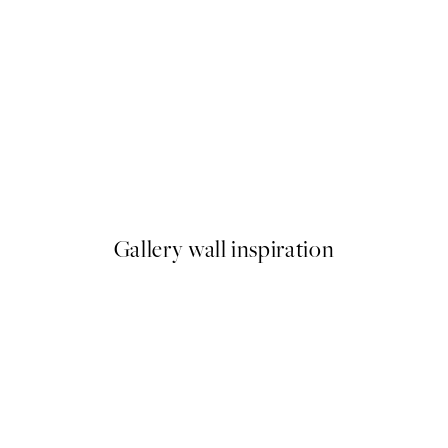
50%*
Elegant Vase Plagát
Od 6,50 €
13 €
Gallery wall inspiration