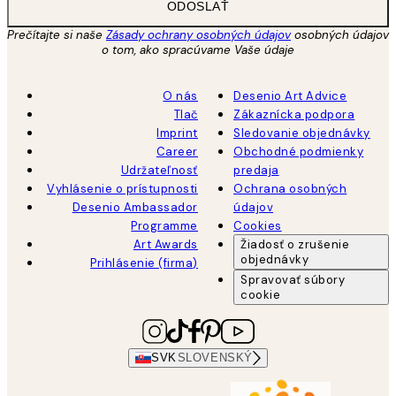
ODOSLAŤ
Prečítajte si naše
Zásady ochrany osobných údajov
osobných údajov
o tom, ako spracúvame Vaše údaje
O nás
Desenio Art Advice
Tlač
Zákaznícka podpora
Imprint
Sledovanie objednávky
Career
Obchodné podmienky
Udržateľnosť
predaja
Vyhlásenie o prístupnosti
Ochrana osobných
Desenio Ambassador
údajov
Programme
Cookies
Art Awards
Žiadosť o zrušenie
objednávky
Prihlásenie (firma)
Spravovať súbory
cookie
SVK
SLOVENSKÝ