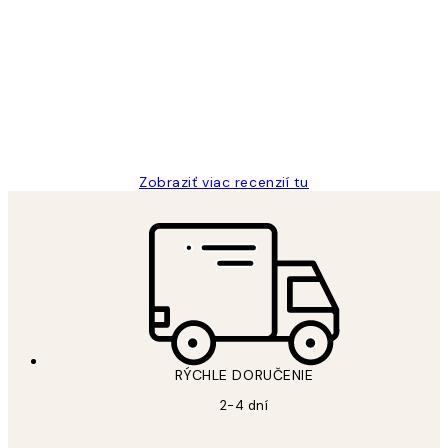
Zákaznícke
recenzie
All its ok
5 máj
Jana K
Zobraziť viac recenzií tu
RÝCHLE DORUČENIE
2-4 dní