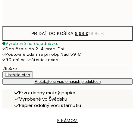
Frame
options
PRIDAŤ DO KOŠÍKA
-
9,98 €
19,95 €
Vyrobené na objednávku
Doručenie do 2-4 prac. Dní
Poštovné zdarma pri obj. Nad 59 €
90 dní na vrátenie tovaru
2655-5
História cien
Prečítajte si viac o našich produktoch
Prvotriedny matný papier
Vyrobené vo Švédsku
Papier odolný voči starnutiu
K RÁMOM