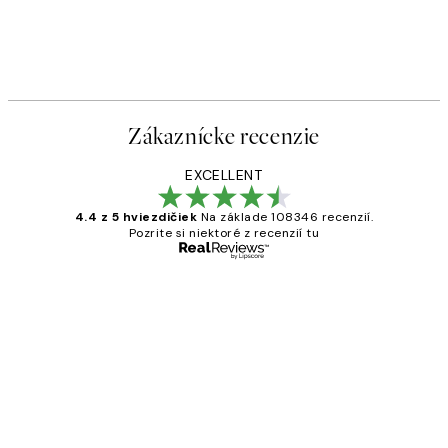
Zákaznícke recenzie
EXCELLENT
4.4 z 5 hviezdičiek
Na základe 108346 recenzií.
Pozrite si niektoré z recenzií tu
Overený kupujúci
Zákaznícke
recenzie
All its ok
5 máj
Jana K