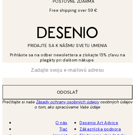
POŠTOVNÉ ZDARMA
Free shipping over 59 €
PRIDAJTE SA K NÁŠMU SVETU UMENIA
Prihláste sa na odber newslettera a získajte 15% zľavu na
plagáty pri ďalšom nákupe.
*
E-mail
ODOSLAŤ
Prečítajte si naše
Zásady ochrany osobných údajov
osobných údajov
o tom, ako spracúvame Vaše údaje
O nás
Desenio Art Advice
Tlač
Zákaznícka podpora