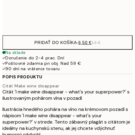
Frame
options
PRIDAŤ DO KOŠÍKA
-
6,50 €
13 €
Na sklade
Doručenie do 2-4 prac. Dní
Poštovné zdarma pri obj. Nad 59 €
90 dní na vrátenie tovaru
POPIS PRODUKTU
Citát Make wine disappear
Citát 'I make wine disappear - what's your superpower?' s
ilustrovaným pohárom vína v pozadí
Ilustrácia hnedého pohára na víno na krémovom pozadí s
nápisom 'I make wine disappear - what's your
superpower?' v strede. Tento zábavný plagát s citátom je
ideálny na kuchynskú stenu, ak jej chcete vdýchnuť
humorný nádych!