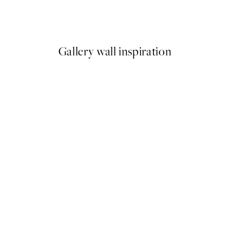
Getting Shit Done Plagát
Od 7,50 €
15 €
Gallery wall inspiration