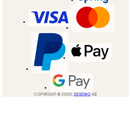
COPYRIGHT ©
2026
,
DESENIO
AB