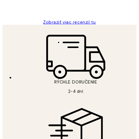
5 máj
Jana K
Zobraziť viac recenzií tu
RÝCHLE DORUČENIE
2-4 dní