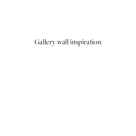
50%*
1 Plagát
Club Soleil Graphic Plagát
Od 3,98 €
7,95 €
Gallery wall inspiration