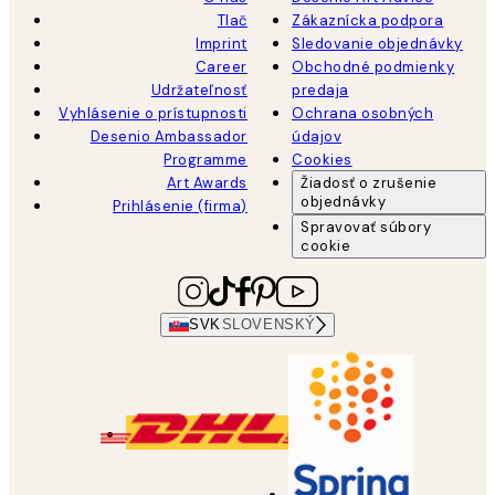
Tlač
Zákaznícka podpora
Imprint
Sledovanie objednávky
Career
Obchodné podmienky
Udržateľnosť
predaja
Vyhlásenie o prístupnosti
Ochrana osobných
Desenio Ambassador
údajov
Programme
Cookies
Art Awards
Žiadosť o zrušenie
objednávky
Prihlásenie (firma)
Spravovať súbory
cookie
SVK
SLOVENSKÝ