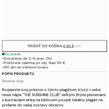
16,2
50x70 cm
32,
Frame
options
PRIDAŤ DO KOŠÍKA
-
6,50 €
13 €
Na sklade
Doručenie do 2-4 prac. Dní
Poštovné zdarma pri obj. Nad 59 €
90 dní na vrátenie tovaru
POPIS PRODUKTU
Slnečné lúče
Rozjasnite svoj priestor s týmto plagátom, ktorý v sebe
nesie nápis "THE SUNSHINE CLUB" veľkými žltými písmenami
s ilustráciami slnka na béžovom pozadí. Ideálny plagát na
pridanie do vašej zostavy obrazov.