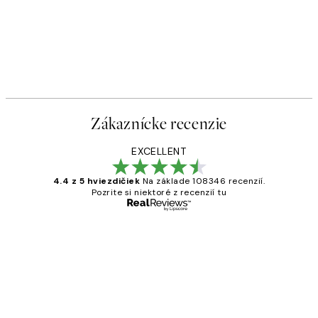
Zákaznícke recenzie
EXCELLENT
4.4 z 5 hviezdičiek
Na základe 108346 recenzií.
Pozrite si niektoré z recenzií tu
Overený kupujúci
Zákaznícke
recenzie
All its ok