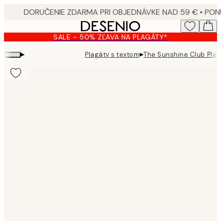
Skip
to
main
SALE - 50% ZĽAVA NA PLAGÁTY*
content.
▸
▸
Plagáty s textom
The Sunshine Club Plag
Product
images