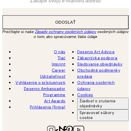
ODOSLAŤ
Prečítajte si naše
Zásady ochrany osobných údajov
osobných údajov
o tom, ako spracúvame Vaše údaje
O nás
Desenio Art Advice
Tlač
Zákaznícka podpora
Imprint
Sledovanie objednávky
Career
Obchodné podmienky
Udržateľnosť
predaja
Vyhlásenie o prístupnosti
Ochrana osobných
Desenio Ambassador
údajov
Programme
Cookies
Art Awards
Žiadosť o zrušenie
objednávky
Prihlásenie (firma)
Spravovať súbory
cookie