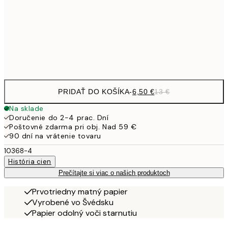
16,2
50x70 cm
32,
Frame
options
PRIDAŤ DO KOŠÍKA
-
6,50 €
13 €
Na sklade
Doručenie do 2-4 prac. Dní
Poštovné zdarma pri obj. Nad 59 €
90 dní na vrátenie tovaru
10368-4
História cien
Prečítajte si viac o našich produktoch
Prvotriedny matný papier
Vyrobené vo Švédsku
Papier odolný voči starnutiu