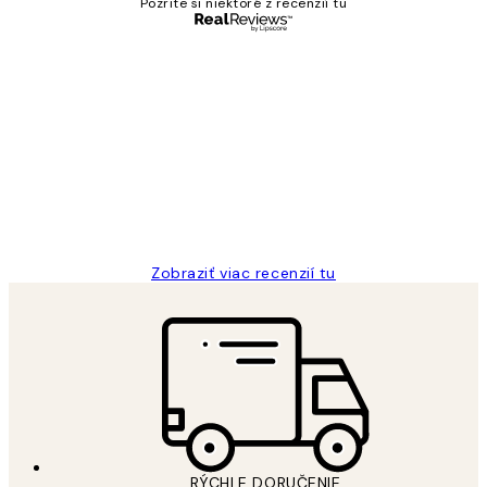
Pozrite si niektoré z recenzií tu
Overený kupujúci
Zákaznícke
recenzie
All its ok
5 máj
Jana K
Zobraziť viac recenzií tu
RÝCHLE DORUČENIE