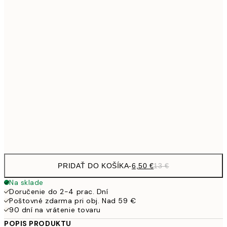
9,
30x40 cm
19,
13,7
40x50 cm
27,
16,2
50x70 cm
32,
59,5
100x150 cm
1
Frame
options
PRIDAŤ DO KOŠÍKA
-
6,50 €
13 €
Na sklade
Doručenie do 2-4 prac. Dní
Poštovné zdarma pri obj. Nad 59 €
90 dní na vrátenie tovaru
POPIS PRODUKTU