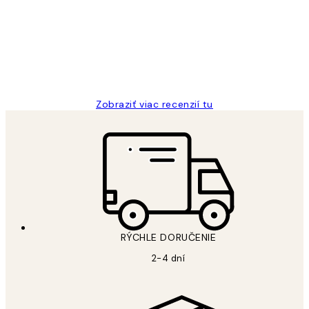
recenzie
All its ok
5 máj
Jana K
Zobraziť viac recenzií tu
RÝCHLE DORUČENIE
2-4 dní