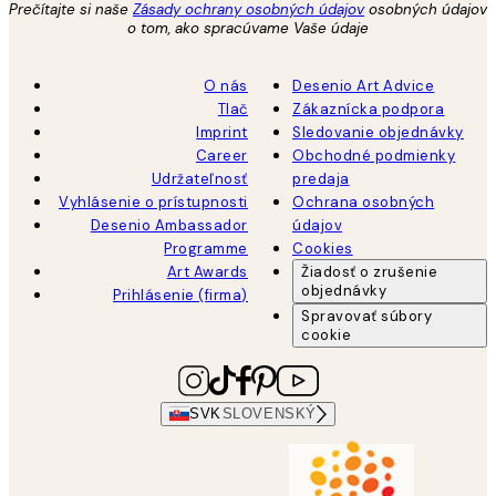
Prečítajte si naše
Zásady ochrany osobných údajov
osobných údajov
o tom, ako spracúvame Vaše údaje
O nás
Desenio Art Advice
Tlač
Zákaznícka podpora
Imprint
Sledovanie objednávky
Career
Obchodné podmienky
Udržateľnosť
predaja
Vyhlásenie o prístupnosti
Ochrana osobných
Desenio Ambassador
údajov
Programme
Cookies
Art Awards
Žiadosť o zrušenie
objednávky
Prihlásenie (firma)
Spravovať súbory
cookie
SVK
SLOVENSKÝ