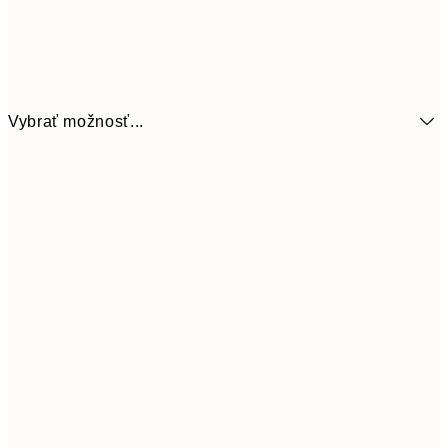
Vybrať možnosť...
6,
21x30 cm