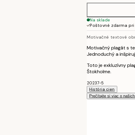
70x100 cm
Na sklade
Poštovné zdarma pri
100x150 cm
Motivačné textové ob
Motivačný plagát s te
Jednoduchý a inšpiruj
Toto je exkluzívny pla
Štokholme.
20237-5
História cien
Prečítajte si viac o našic