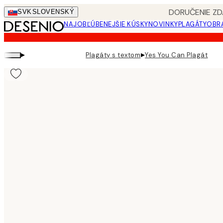
Skip
DORUČENIE ZD
SVK
SLOVENSKÝ
to
NAJOBĽÚBENEJŠIE KÚSKY
NOVINKY
PLAGÁTY
OBRA
main
content.
▸
▸
Plagáty s textom
Yes You Can Plagát