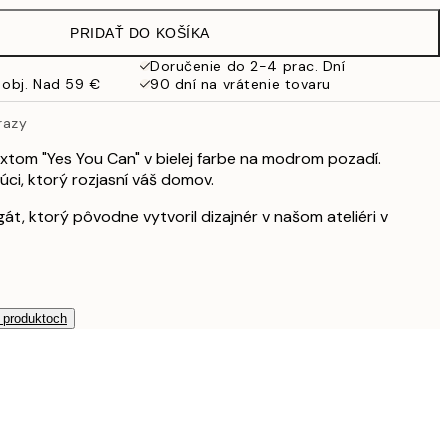
32,45 €
PRIDAŤ DO KOŠÍKA
24,50 €
49 €
Doručenie do 2-4 prac. Dní
 obj. Nad 59 €
90 dní na vrátenie tovaru
59,50 €
119 €
razy
xtom "Yes You Can" v bielej farbe na modrom pozadí.
úci, ktorý rozjasní váš domov.
gát, ktorý pôvodne vytvoril dizajnér v našom ateliéri v
h produktoch