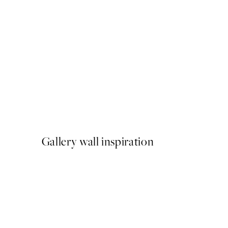
50%*
Cactus, Plagát
Od 6,50 €
13 €
Gallery wall inspiration