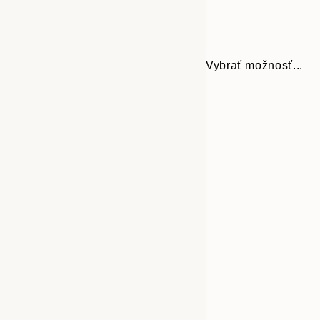
Vybrať možnosť...
Frame
30x40 cm
options
50x70 cm