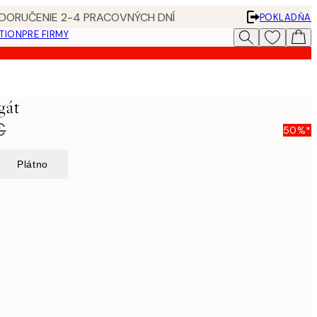
 DORUČENIE 2-4 PRACOVNÝCH DNÍ
POKLADŇA
ATION
PRE FIRMY
gát
€
50%*
Plátno