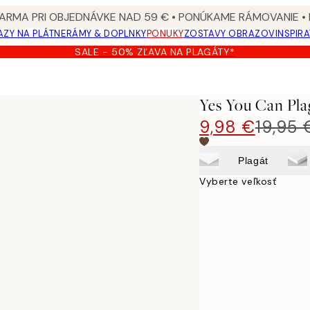
ARMA PRI OBJEDNÁVKE NAD 59 € • PONÚKAME RÁMOVANIE •
ZY NA PLÁTNE
RÁMY & DOPLNKY
PONUKY
ZOSTAVY OBRAZOV
INSPIR
SALE - 50% ZĽAVA NA PLAGÁTY*
Yes You Can Pla
9,98 €
19,95 
Plagát
Vyberte veľkosť