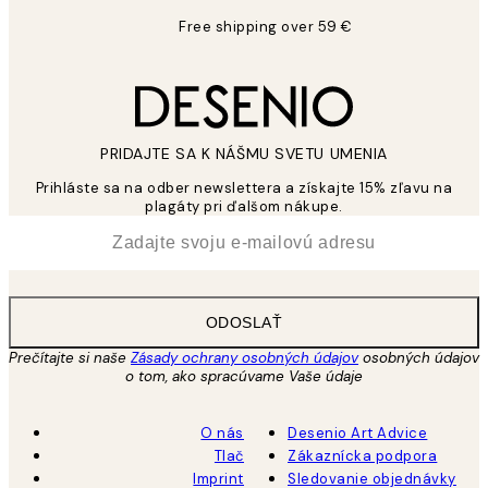
Free shipping over 59 €
PRIDAJTE SA K NÁŠMU SVETU UMENIA
Prihláste sa na odber newslettera a získajte 15% zľavu na
plagáty pri ďalšom nákupe.
*
E-mail
ODOSLAŤ
Prečítajte si naše
Zásady ochrany osobných údajov
osobných údajov
o tom, ako spracúvame Vaše údaje
O nás
Desenio Art Advice
Tlač
Zákaznícka podpora
Imprint
Sledovanie objednávky