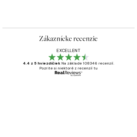
Zákaznícke recenzie
EXCELLENT
4.4 z 5 hviezdičiek
Na základe 108346 recenzií.
Pozrite si niektoré z recenzií tu
Overený kupujúci
Zákaznícke
recenzie
All its ok
5 máj
Jana K