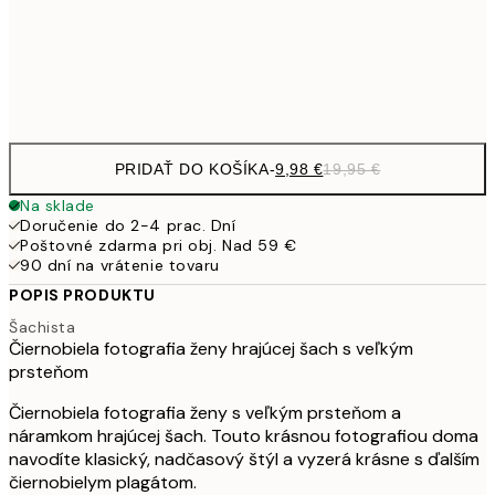
32,
Frame
options
PRIDAŤ DO KOŠÍKA
-
9,98 €
19,95 €
Na sklade
Doručenie do 2-4 prac. Dní
Poštovné zdarma pri obj. Nad 59 €
90 dní na vrátenie tovaru
POPIS PRODUKTU
Šachista
Čiernobiela fotografia ženy hrajúcej šach s veľkým
prsteňom
Čiernobiela fotografia ženy s veľkým prsteňom a
náramkom hrajúcej šach. Touto krásnou fotografiou doma
navodíte klasický, nadčasový štýl a vyzerá krásne s ďalším
čiernobielym plagátom.