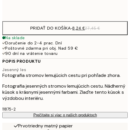
Frame
options
PRIDAŤ DO KOŠÍKA
-
8,24 €
27,45 €
Na sklade
Doručenie do 2-4 prac. Dní
Poštovné zdarma pri obj. Nad 59 €
90 dní na vrátenie tovaru
POPIS PRODUKTU
Jesenný les
Fotografia stromov lemujúcich cestu pri pohľade zhora.
Fotografia jesenných stromov lemujúcich cestu. Nádherný
kúsok s krásnymi jesennými farbami. Zlaďte tento kúsok s
výzdobou interiéru.
11875-2
Prečítajte si viac o našich produktoch
Prvotriedny matný papier