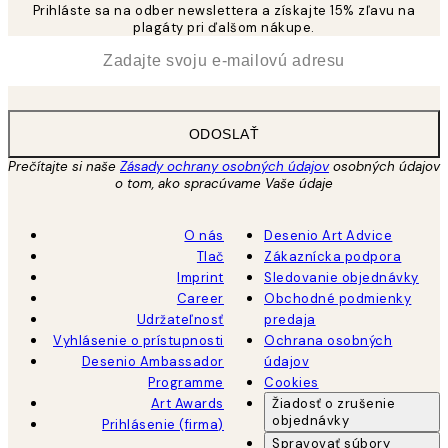
Prihláste sa na odber newslettera a získajte 15% zľavu na
plagáty pri ďalšom nákupe.
*
E-mail
ODOSLAŤ
Prečítajte si naše
Zásady ochrany osobných údajov
osobných údajov
o tom, ako spracúvame Vaše údaje
O nás
Desenio Art Advice
Tlač
Zákaznícka podpora
Imprint
Sledovanie objednávky
Career
Obchodné podmienky
Udržateľnosť
predaja
Vyhlásenie o prístupnosti
Ochrana osobných
Desenio Ambassador
údajov
Programme
Cookies
Art Awards
Žiadosť o zrušenie
objednávky
Prihlásenie (firma)
Spravovať súbory