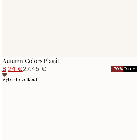
images
Autumn Colors Plagát
8,24 €
27,45 €
-70%
Outlet
Vyberte veľkosť