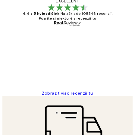
EXCELLENT
4.4 z 5 hviezdičiek
Na základe 108346 recenzií.
Pozrite si niektoré z recenzií tu
Overený kupujúci
Zákaznícke
recenzie
All its ok
5 máj
Jana K
Zobraziť viac recenzií tu