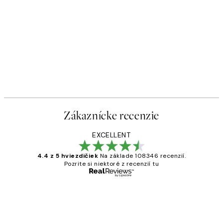
Zákaznícke recenzie
EXCELLENT
4.4 z 5 hviezdičiek
Na základe 108346 recenzií.
Pozrite si niektoré z recenzií tu
Overený kupujúci
Zákaznícke
recenzie
All its ok