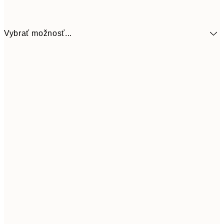
Vybrať možnosť...
5,
30x40 cm
19,