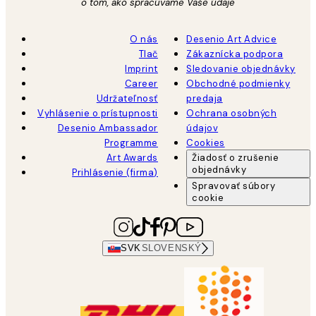
o tom, ako spracúvame Vaše údaje
O nás
Desenio Art Advice
Tlač
Zákaznícka podpora
Imprint
Sledovanie objednávky
Career
Obchodné podmienky
Udržateľnosť
predaja
Vyhlásenie o prístupnosti
Ochrana osobných
Desenio Ambassador
údajov
Programme
Cookies
Art Awards
Žiadosť o zrušenie
objednávky
Prihlásenie (firma)
Spravovať súbory
cookie
SVK
SLOVENSKÝ