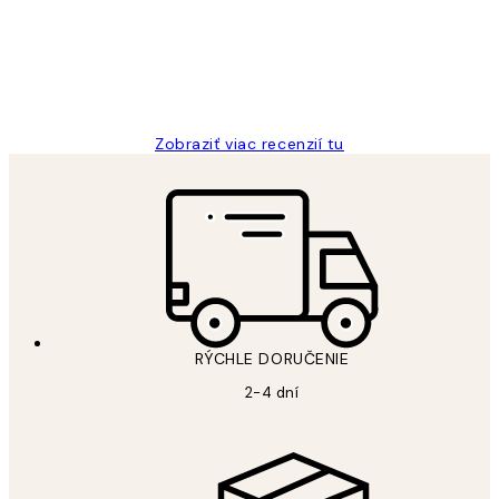
5 máj
Jana K
Zobraziť viac recenzií tu
RÝCHLE DORUČENIE
2-4 dní