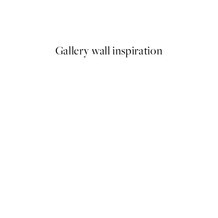
use Poster
Mediterranean Valley Poster
Od 9,98 €
19,95 €
Gallery wall inspiration