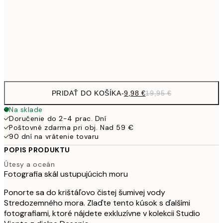
16,2
50x70 cm
32,
Frame
options
PRIDAŤ DO KOŠÍKA
-
9,98 €
19,95 €
Na sklade
Doručenie do 2-4 prac. Dní
Poštovné zdarma pri obj. Nad 59 €
90 dní na vrátenie tovaru
POPIS PRODUKTU
Útesy a oceán
Fotografia skál ustupujúcich moru
Ponorte sa do krištáľovo čistej šumivej vody
Stredozemného mora. Zlaďte tento kúsok s ďalšími
fotografiami, ktoré nájdete exkluzívne v kolekcii Studio