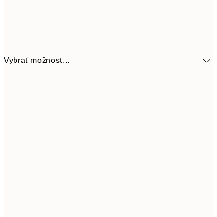
Vybrať možnosť...
9,
30x40 cm
19,