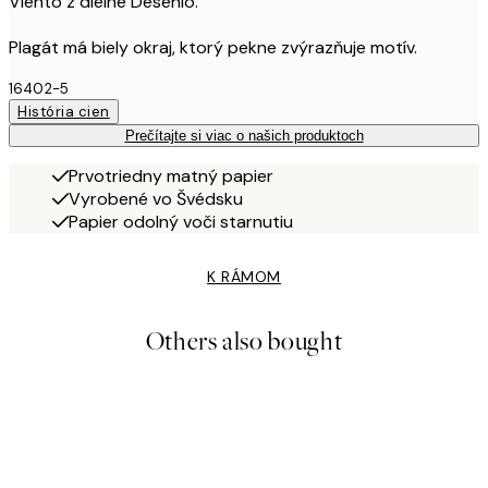
Viento z dielne Desenio.
Plagát má biely okraj, ktorý pekne zvýrazňuje motív.
16402-5
História cien
Prečítajte si viac o našich produktoch
Prvotriedny matný papier
Vyrobené vo Švédsku
Papier odolný voči starnutiu
K RÁMOM
Others also bought