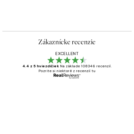
Zákaznícke recenzie
EXCELLENT
4.4 z 5 hviezdičiek
Na základe 108346 recenzií.
Pozrite si niektoré z recenzií tu
Overený kupujúci
Zákaznícke
recenzie
All its ok
5 máj
Jana K