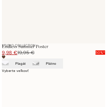
images
STUDIO COLLECTION
Endless Summer Poster
9,98 €
19,95 €
50%*
Plagát
Plátno
Vyberte veľkosť