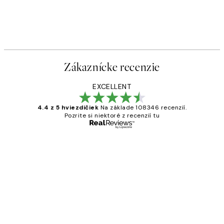
Zákaznícke recenzie
EXCELLENT
4.4 z 5 hviezdičiek
Na základe 108346 recenzií.
Pozrite si niektoré z recenzií tu
Overený kupujúci
Zákaznícke
recenzie
All its ok
5 máj
Jana K