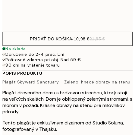
Frame
options
PRIDAŤ DO KOŠÍKA
-
10,98 €
21,95 €
Na sklade
Doručenie do 2-4 prac. Dní
Poštovné zdarma pri obj. Nad 59 €
90 dní na vrátenie tovaru
POPIS PRODUKTU
Plagát Skyward Sanctuary - Zeleno-hnedé obrazy na stenu
Plagát dreveného domu s hrdzavou strechou, ktorý stojí
na veľkých skalách. Dom je obklopený zelenými stromami, s
morom v pozadí. Krásne obrazy na stenu pre milovníkov
prírody.
Tento plagát je exkluzívnym dizajnom od Studio Soluna,
fotografovaný v Thajsku.