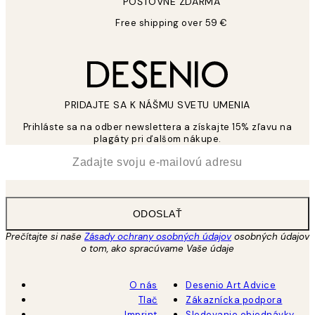
POŠTOVNÉ ZDARMA
Free shipping over 59 €
PRIDAJTE SA K NÁŠMU SVETU UMENIA
Prihláste sa na odber newslettera a získajte 15% zľavu na
plagáty pri ďalšom nákupe.
*
E-mail
ODOSLAŤ
Prečítajte si naše
Zásady ochrany osobných údajov
osobných údajov
o tom, ako spracúvame Vaše údaje
O nás
Desenio Art Advice
Tlač
Zákaznícka podpora
Imprint
Sledovanie objednávky