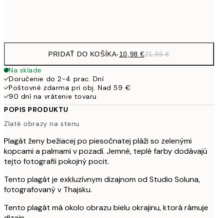
Frame
options
PRIDAŤ DO KOŠÍKA
-
10,98 €
21,95 €
Na sklade
Doručenie do 2-4 prac. Dní
Poštovné zdarma pri obj. Nad 59 €
90 dní na vrátenie tovaru
POPIS PRODUKTU
Zlaté obrazy na stenu
Plagát ženy bežiacej po piesočnatej pláži so zelenými
kopcami a palmami v pozadí. Jemné, teplé farby dodávajú
tejto fotografii pokojný pocit.
Tento plagát je exkluzívnym dizajnom od Studio Soluna,
fotografovaný v Thajsku.
Tento plagát má okolo obrazu bielu okrajinu, ktorá rámuje
dizajn.