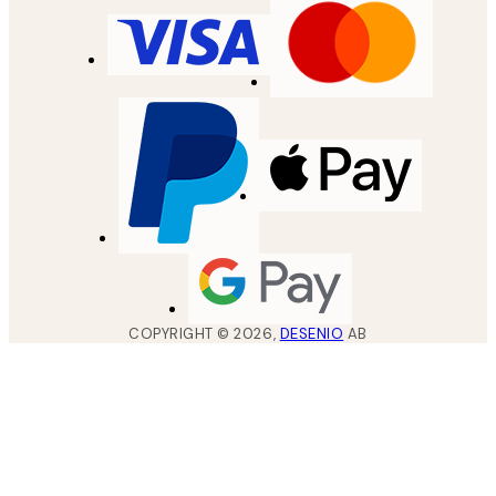
COPYRIGHT ©
2026
,
DESENIO
AB