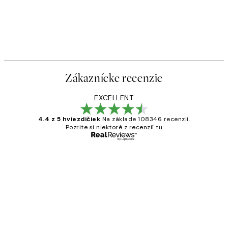
Zákaznícke recenzie
EXCELLENT
4.4 z 5 hviezdičiek
Na základe 108346 recenzií.
Pozrite si niektoré z recenzií tu
Overený kupujúci
Zákaznícke
recenzie
All its ok
5 máj