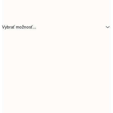
Vybrať možnosť...
3,
13x18 cm
7,