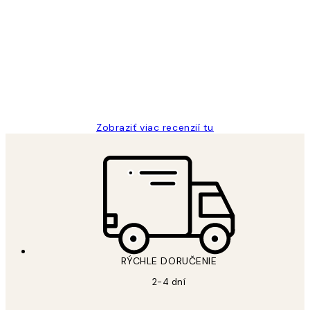
Zákaznícke
recenzie
All its ok
5 máj
Jana K
Zobraziť viac recenzií tu
RÝCHLE DORUČENIE
2-4 dní