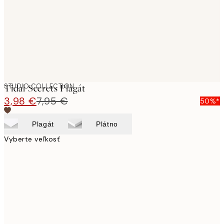
STUDIO COLLECTION
Tidal Secrets Plagát
3,98 €
7,95 €
50%*
Plagát
Plátno
Vyberte veľkosť