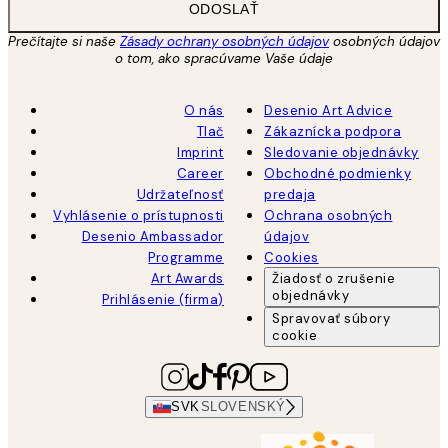
ODOSLAŤ
Prečítajte si naše
Zásady ochrany osobných údajov
osobných údajov
o tom, ako spracúvame Vaše údaje
O nás
Desenio Art Advice
Tlač
Zákaznícka podpora
Imprint
Sledovanie objednávky
Career
Obchodné podmienky
Udržateľnosť
predaja
Vyhlásenie o prístupnosti
Ochrana osobných
Desenio Ambassador
údajov
Programme
Cookies
Art Awards
Žiadosť o zrušenie
objednávky
Prihlásenie (firma)
Spravovať súbory
cookie
SVK
SLOVENSKÝ