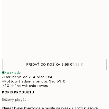
7,
21x30 cm
10,9
30x40 cm
21,
1
50x70 cm
Frame
options
PRIDAŤ DO KOŠÍKA
-
3,98 €
7,95 €
Na sklade
Doručenie do 2-4 prac. Dní
Poštovné zdarma pri obj. Nad 59 €
90 dní na vrátenie tovaru
POPIS PRODUKTU
Béžový plagát
Plagát bielej hviezdice a mušle na piesku. Toto plážové