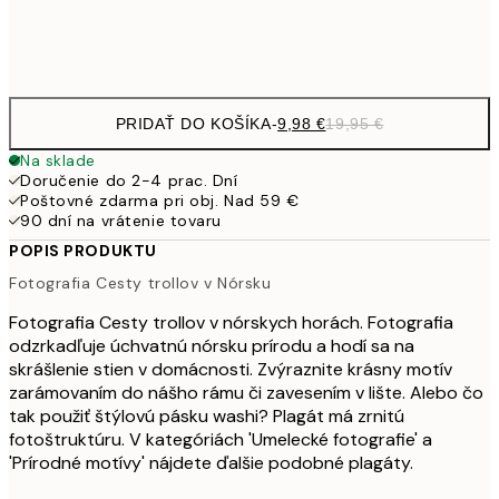
Frame
options
PRIDAŤ DO KOŠÍKA
-
9,98 €
19,95 €
Na sklade
Doručenie do 2-4 prac. Dní
Poštovné zdarma pri obj. Nad 59 €
90 dní na vrátenie tovaru
POPIS PRODUKTU
Fotografia Cesty trollov v Nórsku
Fotografia Cesty trollov v nórskych horách. Fotografia
odzrkadľuje úchvatnú nórsku prírodu a hodí sa na
skrášlenie stien v domácnosti. Zvýraznite krásny motív
zarámovaním do nášho rámu či zavesením v lište. Alebo čo
tak použiť štýlovú pásku washi? Plagát má zrnitú
fotoštruktúru. V kategóriách 'Umelecké fotografie' a
'Prírodné motívy' nájdete ďalšie podobné plagáty.