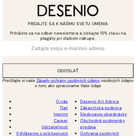
PRIDAJTE SA K NÁŠMU SVETU UMENIA
Prihláste sa na odber newslettera a získajte 15% zľavu na
plagáty pri ďalšom nákupe.
*
E-mail
ODOSLAŤ
Prečítajte si naše
Zásady ochrany osobných údajov
osobných údajov
o tom, ako spracúvame Vaše údaje
O nás
Desenio Art Advice
Tlač
Zákaznícka podpora
Imprint
Sledovanie objednávky
Career
Obchodné podmienky
Udržateľnosť
predaja
Vyhlásenie o prístupnosti
Ochrana osobných