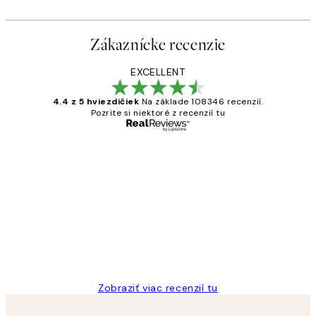
Zákaznícke recenzie
EXCELLENT
4.4 z 5 hviezdičiek
Na základe 108346 recenzií.
Pozrite si niektoré z recenzií tu
Overený kupujúci
Zákaznícke
recenzie
All its ok
5 máj
Jana K
Zobraziť viac recenzií tu