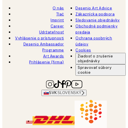
O nás
Desenio Art Advice
Tlač
Zákaznícka podpora
Imprint
Sledovanie objednávky
Career
Obchodné podmienky
Udržateľnosť
predaja
Vyhlásenie o prístupnosti
Ochrana osobných
Desenio Ambassador
údajov
Programme
Cookies
Art Awards
Žiadosť o zrušenie
objednávky
Prihlásenie (firma)
Spravovať súbory
cookie
SVK
SLOVENSKÝ