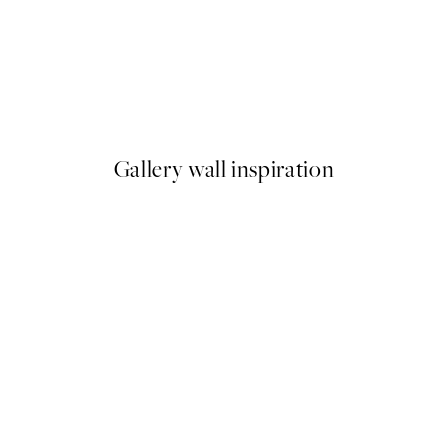
50%*
Tranquility Plagát
Od 10,98 €
21,95 €
Gallery wall inspiration