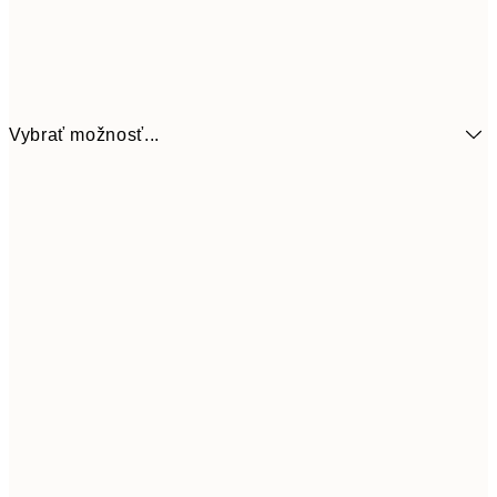
Vybrať možnosť...
6,
21x30 cm