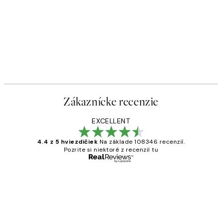
Zákaznícke recenzie
EXCELLENT
4.4 z 5 hviezdičiek
Na základe 108346 recenzií.
Pozrite si niektoré z recenzií tu
Overený kupujúci
Zákaznícke
recenzie
All its ok