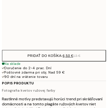
9,
30x40 cm
19,
16,2
50x70 cm
32,
Frame
options
PRIDAŤ DO KOŠÍKA
-
6,50 €
13 €
Na sklade
Doručenie do 2-4 prac. Dní
Poštovné zdarma pri obj. Nad 59 €
90 dní na vrátenie tovaru
POPIS PRODUKTU
Fotografia kvetov ružovej farby
Rastlinné motívy predstavujú horúci trend pri skrášľovaní
domácnosti a na tomto plagáte ružových kvetov niet