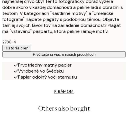
najmenšej chybičky! Tento fotografický obraz vyzerá
dobre skoro v každej domácnosti a pekne ladí s obrazmi s
textom. V kategóriach "Rastlinné motívy" a "Umelecké
fotografie" nájdete plagáty s podobnou témou. Objavte
tam aj svojich favoritov na zariadenie domácnosti! Plagát
má "vstavanú" paspartu, ktorá pekne rámuje motív.
2786-4
História cien
Prečítajte si viac o našich produktoch
Prvotriedny matný papier
Vyrobené vo Švédsku
Papier odolný voči starnutiu
K RÁMOM
Others also bought