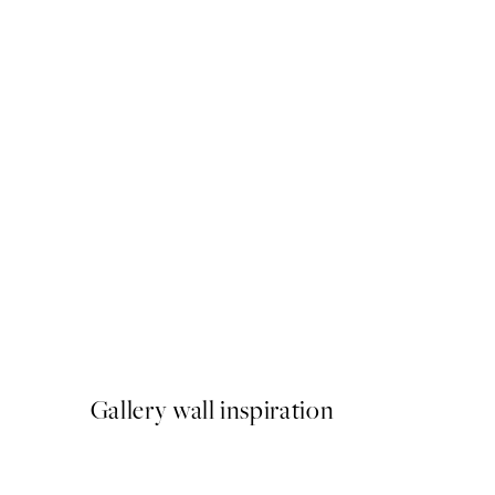
50%*
Rosé Flowers Plagát
Od 6,50 €
13 €
Gallery wall inspiration