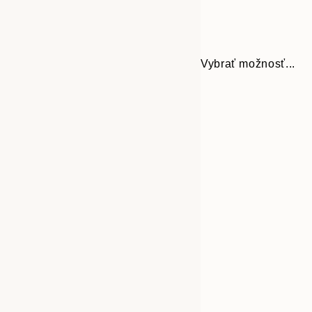
Vybrať možnosť...
Frame
21x30 cm
options
30x40 cm