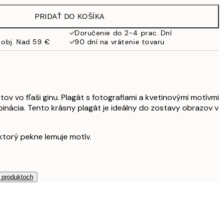
19,95 €
PRIDAŤ DO KOŠÍKA
16,23 €
32,45 €
Doručenie do 2-4 prac. Dní
 obj. Nad 59 €
90 dní na vrátenie tovaru
tov vo fľaši ginu. Plagát s fotografiami a kvetinovými motívmi
nácia. Tento krásny plagát je ideálny do zostavy obrazov v
 ktorý pekne lemuje motív.
h produktoch