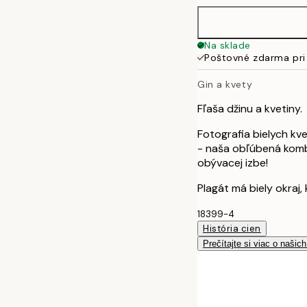
50x70 cm
Na sklade
Poštovné zdarma pri
Gin a kvety
Fľaša džinu a kvetiny.
Fotografia bielych kve
- naša obľúbená kombi
obývacej izbe!
Plagát má biely okraj,
18399-4
História cien
Prečítajte si viac o našic