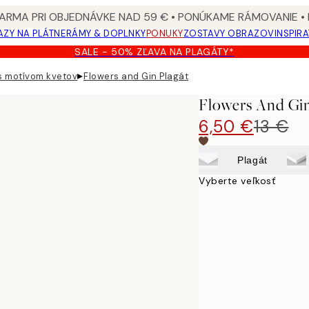
ARMA PRI OBJEDNÁVKE NAD 59 € • PONÚKAME RÁMOVANIE •
ZY NA PLÁTNE
RÁMY & DOPLNKY
PONUKY
ZOSTAVY OBRAZOV
INSPIR
SALE - 50% ZĽAVA NA PLAGÁTY*
▸
s motívom kvetov
Flowers and Gin Plagát
Flowers And Gin
6,50 €
13 €
Plagát
Vyberte veľkosť