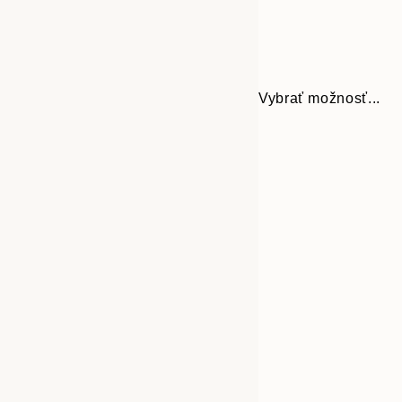
Vybrať možnosť...
Frame
21x30 cm
options