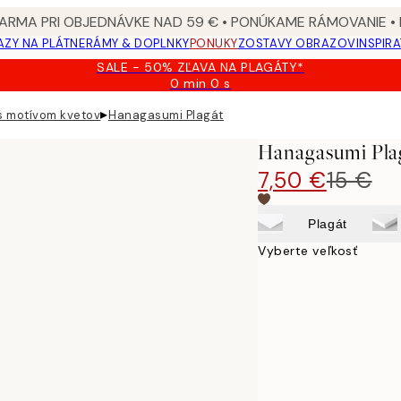
ARMA PRI OBJEDNÁVKE NAD 59 € • PONÚKAME RÁMOVANIE •
ZY NA PLÁTNE
RÁMY & DOPLNKY
PONUKY
ZOSTAVY OBRAZOV
INSPIR
SALE - 50% ZĽAVA NA PLAGÁTY*
0 min
0 s
Platné
do:
▸
s motívom kvetov
Hanagasumi Plagát
2026-
08-
Hanagasumi Pla
09
7,50 €
15 €
Plagát
Vyberte veľkosť