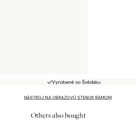
Vyrobené vo Švédsku
NÁSTROJ NA OBRAZOVÚ STENU
K RÁMOM
Others also bought