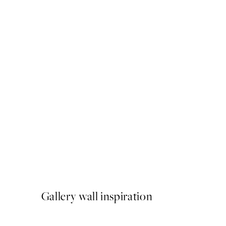
50%*
Yuzu Fruit Market Plagát
Od 9,98 €
19,95 €
Gallery wall inspiration