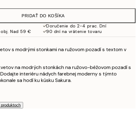
10,98 €
21,95 €
PRIDAŤ DO KOŠÍKA
19 €
38 €
Doručenie do 2-4 prac. Dní
 obj. Nad 59 €
90 dní na vrátenie tovaru
kvetov s modrými stonkami na ružovom pozadí s textom v
 kvetov na modrých stonkách na ružovo-béžovom pozadí s
. Dodajte interiéru nádych farebnej moderny s týmto
konale sa hodí ku kúsku Sakura.
h produktoch