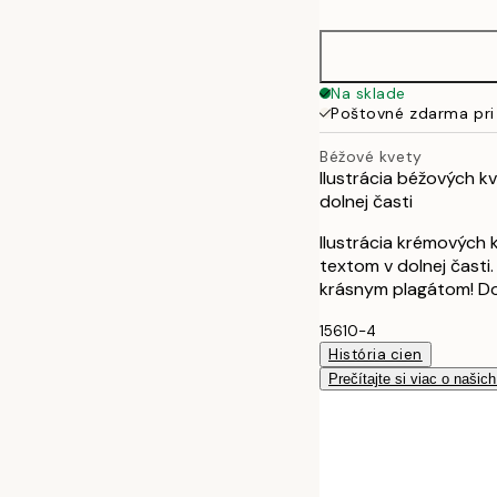
30x40 cm
50x70 cm
Na sklade
Poštovné zdarma pri
Béžové kvety
Ilustrácia béžových 
dolnej časti
Ilustrácia krémových
textom v dolnej časti
krásnym plagátom! Do
15610-4
História cien
Prečítajte si viac o našic