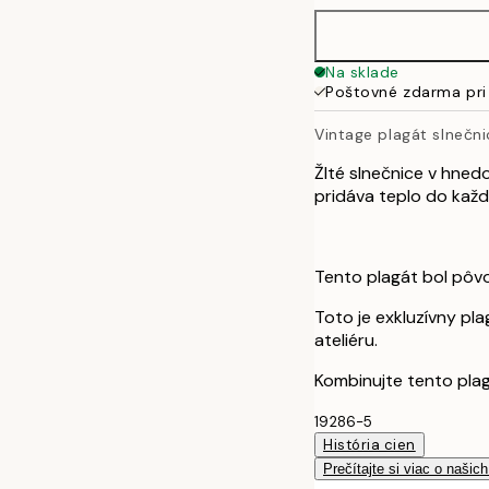
Na sklade
Poštovné zdarma pri
Vintage plagát slnečni
Žlté slnečnice v hned
pridáva teplo do každ
Tento plagát bol pôv
Toto je exkluzívny pl
ateliéru.
Kombinujte tento plag
19286-5
História cien
Prečítajte si viac o našic