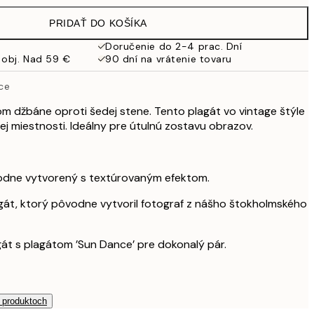
32,45 €
PRIDAŤ DO KOŠÍKA
Doručenie do 2-4 prac. Dní
 obj. Nad 59 €
90 dní na vrátenie tovaru
ce
om džbáne oproti šedej stene. Tento plagát vo vintage štýle
ej miestnosti. Ideálny pre útulnú zostavu obrazov.
odne vytvorený s textúrovaným efektom.
agát, ktorý pôvodne vytvoril fotograf z nášho štokholmského
át s plagátom ’Sun Dance’ pre dokonalý pár.
h produktoch