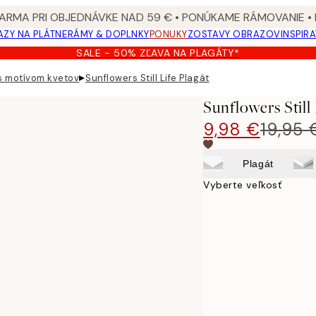
ARMA PRI OBJEDNÁVKE NAD 59 € • PONÚKAME RÁMOVANIE •
ZY NA PLÁTNE
RÁMY & DOPLNKY
PONUKY
ZOSTAVY OBRAZOV
INSPIR
SALE - 50% ZĽAVA NA PLAGÁTY*
▸
s motívom kvetov
Sunflowers Still Life Plagát
Sunflowers Still
9,98 €
19,95 
Plagát
Vyberte veľkosť