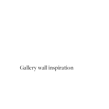
50%*
Frosty Winter Plagát
Od 6,50 €
13 €
Gallery wall inspiration