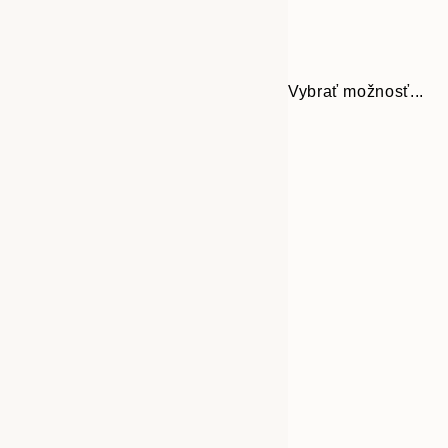
Vybrať možnosť...
Frame
30x40 cm
options
50x70 cm