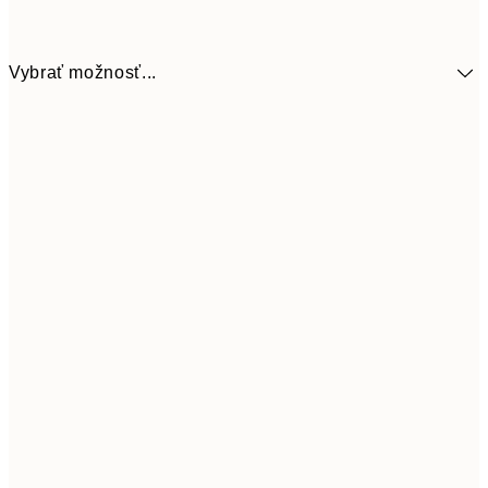
Vybrať možnosť...
5,
30x40 cm
19,