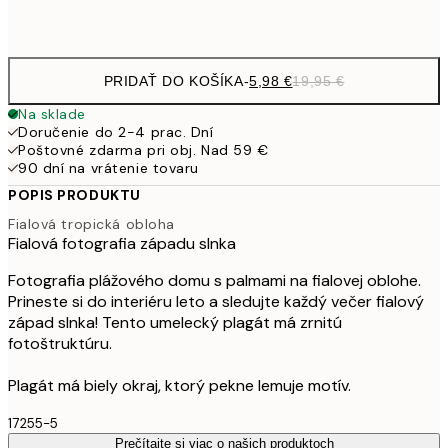
Frame
options
PRIDAŤ DO KOŠÍKA
-
5,98 €
19,95 €
Na sklade
Doručenie do 2-4 prac. Dní
Poštovné zdarma pri obj. Nad 59 €
90 dní na vrátenie tovaru
POPIS PRODUKTU
Fialová tropická obloha
Fialová fotografia západu slnka
Fotografia plážového domu s palmami na fialovej oblohe.
Prineste si do interiéru leto a sledujte každý večer fialový
západ slnka! Tento umelecký plagát má zrnitú
fotoštruktúru.
Plagát má biely okraj, ktorý pekne lemuje motív.
17255-5
Prečítajte si viac o našich produktoch