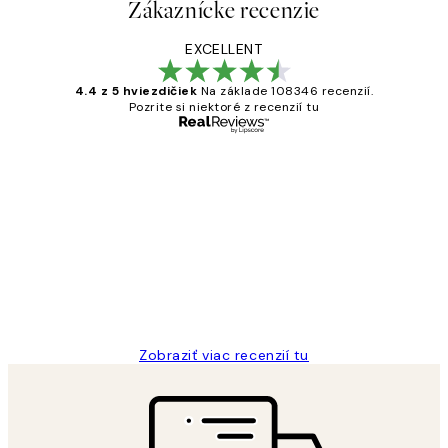
Zákaznícke recenzie
EXCELLENT
4.4 z 5 hviezdičiek
Na základe 108346 recenzií.
Pozrite si niektoré z recenzií tu
Overený kupujúci
Zákaznícke
recenzie
All its ok
5 máj
Jana K
Zobraziť viac recenzií tu