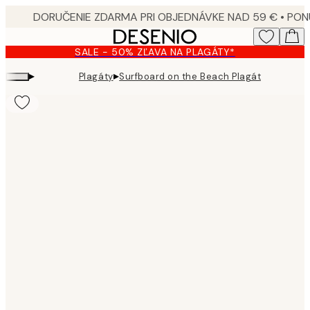
Skip
to
main
SALE - 50% ZĽAVA NA PLAGÁTY*
content.
▸
▸
Plagáty
Surfboard on the Beach Plagát
Product
images