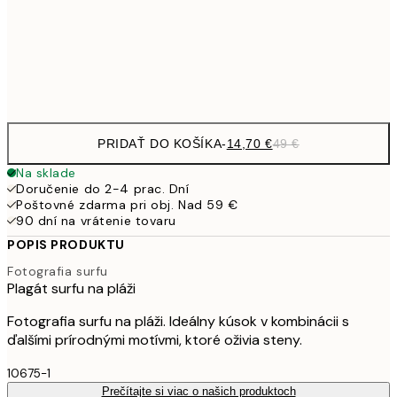
14,7
70x100 cm
Frame
options
PRIDAŤ DO KOŠÍKA
-
14,70 €
49 €
Na sklade
Doručenie do 2-4 prac. Dní
Poštovné zdarma pri obj. Nad 59 €
90 dní na vrátenie tovaru
POPIS PRODUKTU
Fotografia surfu
Plagát surfu na pláži
Fotografia surfu na pláži. Ideálny kúsok v kombinácii s
ďalšími prírodnými motívmi, ktoré oživia steny.
10675-1
Prečítajte si viac o našich produktoch