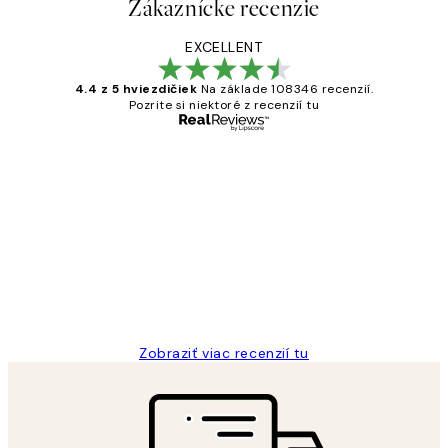
Zákaznícke recenzie
EXCELLENT
4.4 z 5 hviezdičiek
Na základe 108346 recenzií.
Pozrite si niektoré z recenzií tu
Overený kupujúci
Zákaznícke
recenzie
All its ok
5 máj
Jana K
Zobraziť viac recenzií tu