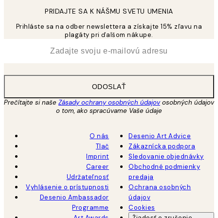
PRIDAJTE SA K NÁŠMU SVETU UMENIA
Prihláste sa na odber newslettera a získajte 15% zľavu na
plagáty pri ďalšom nákupe.
*
E-mail
ODOSLAŤ
Prečítajte si naše
Zásady ochrany osobných údajov
osobných údajov
o tom, ako spracúvame Vaše údaje
O nás
Desenio Art Advice
Tlač
Zákaznícka podpora
Imprint
Sledovanie objednávky
Career
Obchodné podmienky
Udržateľnosť
predaja
Vyhlásenie o prístupnosti
Ochrana osobných
Desenio Ambassador
údajov
Programme
Cookies
Art Awards
Žiadosť o zrušenie