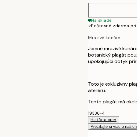
50x70 cm
Na sklade
Poštovné zdarma pri
Mrazivé konáre
Jemné mrazivé konáre
botanický plagát použ
upokojujúci dotyk prí
Toto je exkluzívny pl
ateliéru.
Tento plagát má okolo 
19336-4
História cien
Prečítajte si viac o našic