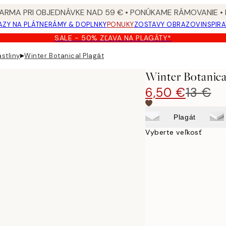
ARMA PRI OBJEDNÁVKE NAD 59 € • PONÚKAME RÁMOVANIE •
ZY NA PLÁTNE
RÁMY & DOPLNKY
PONUKY
ZOSTAVY OBRAZOV
INSPIR
SALE - 50% ZĽAVA NA PLAGÁTY*
▸
stliny
Winter Botanical Plagát
Winter Botanica
6,50 €
13 €
Plagát
Vyberte veľkosť