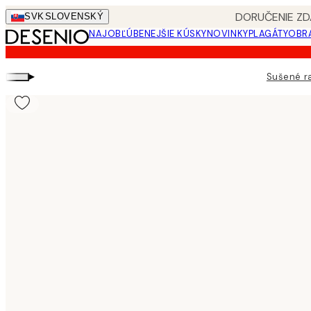
Skip
DORUČENIE ZD
SVK
SLOVENSKÝ
to
NAJOBĽÚBENEJŠIE KÚSKY
NOVINKY
PLAGÁTY
OBRA
main
content.
▸
Sušené ra