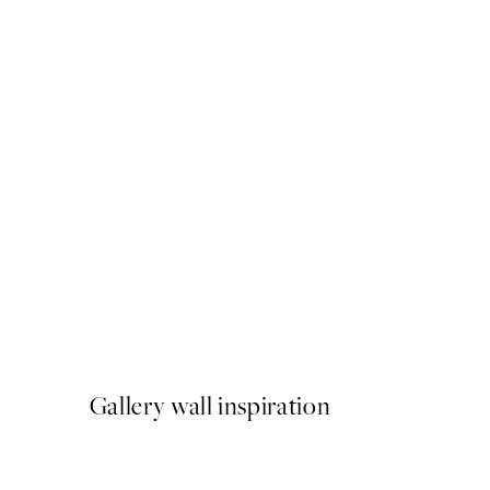
50%*
Rustic Leaves No2 Plagát
Od 6,50 €
13 €
Gallery wall inspiration