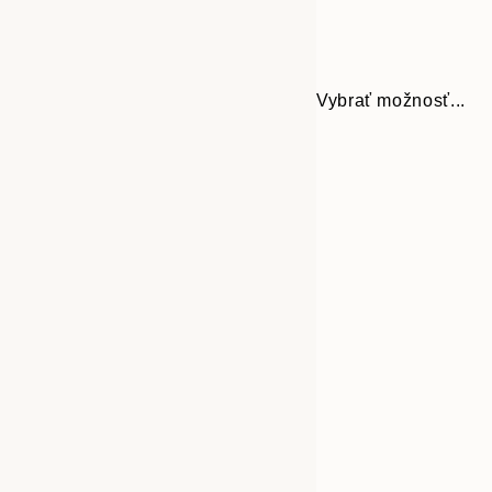
Vybrať možnosť...
Frame
21x30 cm
options
30x40 cm