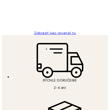
5 máj
Jana K
Zobraziť viac recenzií tu
RÝCHLE DORUČENIE
2-4 dní