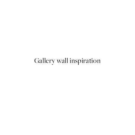
NOVINKY
Fading Leaves Plagát
Od 13 €
Gallery wall inspiration