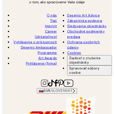
o tom, ako spracúvame Vaše údaje
O nás
Desenio Art Advice
Tlač
Zákaznícka podpora
Imprint
Sledovanie objednávky
Career
Obchodné podmienky
Udržateľnosť
predaja
Vyhlásenie o prístupnosti
Ochrana osobných
Desenio Ambassador
údajov
Programme
Cookies
Art Awards
Žiadosť o zrušenie
objednávky
Prihlásenie (firma)
Spravovať súbory
cookie
SVK
SLOVENSKÝ