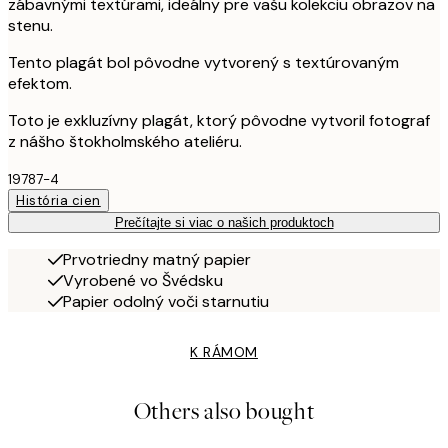
zábavnými textúrami, ideálny pre vašu kolekciu obrazov na
stenu.
Tento plagát bol pôvodne vytvorený s textúrovaným
efektom.
Toto je exkluzívny plagát, ktorý pôvodne vytvoril fotograf
z nášho štokholmského ateliéru.
19787-4
História cien
Prečítajte si viac o našich produktoch
Prvotriedny matný papier
Vyrobené vo Švédsku
Papier odolný voči starnutiu
K RÁMOM
Others also bought