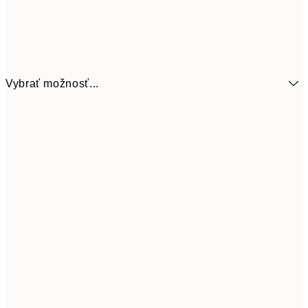
Vybrať možnosť...
6,
21x30 cm