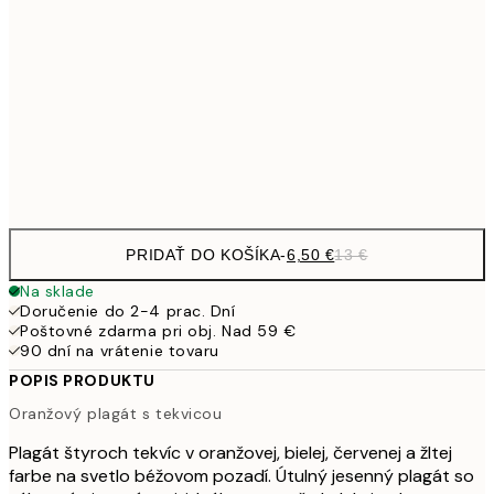
9,
30x40 cm
19,
16,2
50x70 cm
32,
Frame
options
PRIDAŤ DO KOŠÍKA
-
6,50 €
13 €
Na sklade
Doručenie do 2-4 prac. Dní
Poštovné zdarma pri obj. Nad 59 €
90 dní na vrátenie tovaru
POPIS PRODUKTU
Oranžový plagát s tekvicou
Plagát štyroch tekvíc v oranžovej, bielej, červenej a žltej
farbe na svetlo béžovom pozadí. Útulný jesenný plagát so