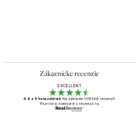
Zákaznícke recenzie
EXCELLENT
4.4 z 5 hviezdičiek
Na základe 108346 recenzií.
Pozrite si niektoré z recenzií tu
Overený kupujúci
Zákaznícke
recenzie
All its ok