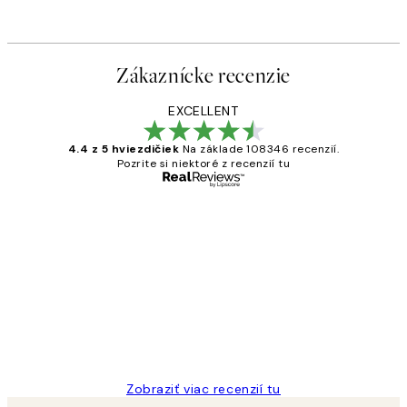
Zákaznícke recenzie
EXCELLENT
4.4 z 5 hviezdičiek
Na základe 108346 recenzií.
Pozrite si niektoré z recenzií tu
Overený kupujúci
Zákaznícke
recenzie
All its ok
5 máj
Jana K
Zobraziť viac recenzií tu