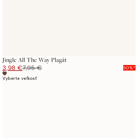
images
Jingle All The Way Plagát
3,98 €
7,95 €
50%*
Vyberte veľkosť