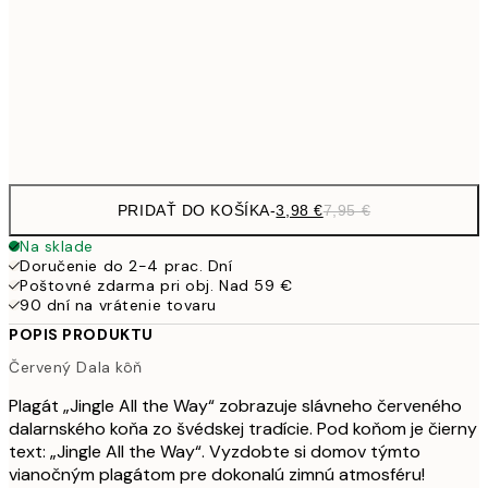
19,
16,2
50x70 cm
32,
Frame
options
PRIDAŤ DO KOŠÍKA
-
3,98 €
7,95 €
Na sklade
Doručenie do 2-4 prac. Dní
Poštovné zdarma pri obj. Nad 59 €
90 dní na vrátenie tovaru
POPIS PRODUKTU
Červený Dala kôň
Plagát „Jingle All the Way“ zobrazuje slávneho červeného
dalarnského koňa zo švédskej tradície. Pod koňom je čierny
text: „Jingle All the Way“. Vyzdobte si domov týmto
vianočným plagátom pre dokonalú zimnú atmosféru!