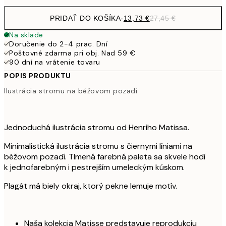
PRIDAŤ DO KOŠÍKA
-
13,73 €
27,45 €
Na sklade
Doručenie do 2-4 prac. Dní
Poštovné zdarma pri obj. Nad 59 €
90 dní na vrátenie tovaru
POPIS PRODUKTU
Ilustrácia stromu na béžovom pozadí
Jednoduchá ilustrácia stromu od Henriho Matissa.
Minimalistická ilustrácia stromu s čiernymi líniami na
béžovom pozadí. Tlmená farebná paleta sa skvele hodí
k jednofarebným i pestrejším umeleckým kúskom.
Plagát má biely okraj, ktorý pekne lemuje motív.
Naša kolekcia Matisse predstavuje reprodukciu