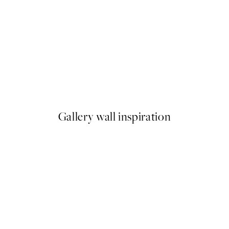
50%*
itive Plagát
Berthe Morisot - Girl in a Bo
Od 9,98 €
19,95 €
Gallery wall inspiration