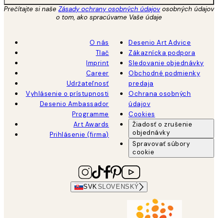
Prečítajte si naše
Zásady ochrany osobných údajov
osobných údajov
o tom, ako spracúvame Vaše údaje
O nás
Desenio Art Advice
Tlač
Zákaznícka podpora
Imprint
Sledovanie objednávky
Career
Obchodné podmienky
Udržateľnosť
predaja
Vyhlásenie o prístupnosti
Ochrana osobných
Desenio Ambassador
údajov
Programme
Cookies
Art Awards
Žiadosť o zrušenie
objednávky
Prihlásenie (firma)
Spravovať súbory
cookie
SVK
SLOVENSKÝ