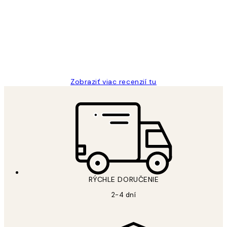
recenzie
All its ok
5 máj
Jana K
Zobraziť viac recenzií tu
RÝCHLE DORUČENIE
2-4 dní