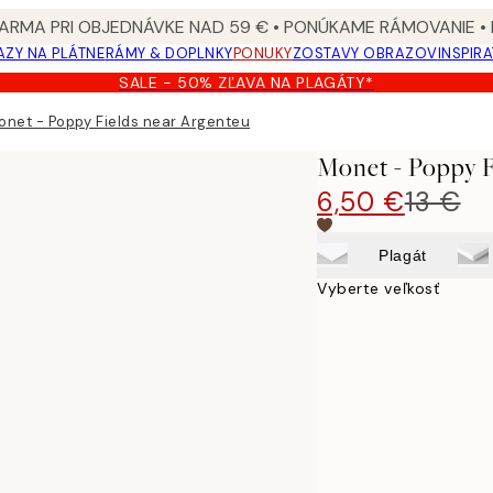
ARMA PRI OBJEDNÁVKE NAD 59 € • PONÚKAME RÁMOVANIE •
ZY NA PLÁTNE
RÁMY & DOPLNKY
PONUKY
ZOSTAVY OBRAZOV
INSPIR
SALE - 50% ZĽAVA NA PLAGÁTY*
onet - Poppy Fields near Argenteuil Plagát
Monet - Poppy F
6,50 €
13 €
Plagát
Vyberte veľkosť