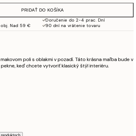
19,95 €
PRIDAŤ DO KOŠÍKA
13,73 €
27,45 €
Doručenie do 2-4 prac. Dní
 obj. Nad 59 €
90 dní na vrátenie tovaru
16,23 €
32,45 €
 makovom poli s oblakmi v pozadí. Táto krásna maľba bude v
pekne, keď chcete vytvoriť klasický štýl interiéru.
h produktoch