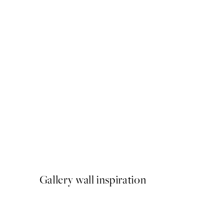
50%*
Monet - Woman Seated unde
Od 6,50 €
13 €
Gallery wall inspiration