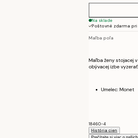
40x50 cm
Na sklade
Poštovné zdarma pri
50x70 cm
Maľba poľa
Maľba ženy stojacej v
obývacej izbe vyzerať 
Umelec: Monet
18460-4
História cien
Prečítajte si viac o našic