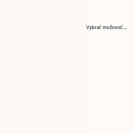
Vybrať možnosť...
Frame
21x30 cm
options
30x40 cm