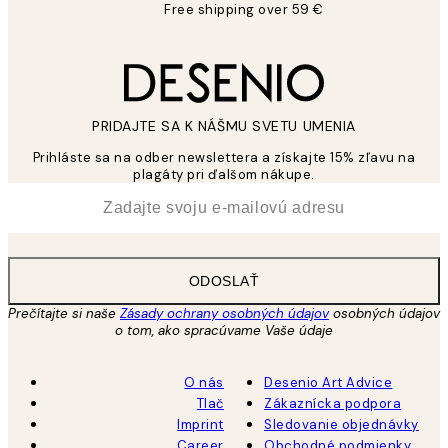
Free shipping over 59 €
PRIDAJTE SA K NÁŠMU SVETU UMENIA
Prihláste sa na odber newslettera a získajte 15% zľavu na
plagáty pri ďalšom nákupe.
*
E-mail
ODOSLAŤ
Prečítajte si naše
Zásady ochrany osobných údajov
osobných údajov
o tom, ako spracúvame Vaše údaje
O nás
Desenio Art Advice
Tlač
Zákaznícka podpora
Imprint
Sledovanie objednávky
Career
Obchodné podmienky