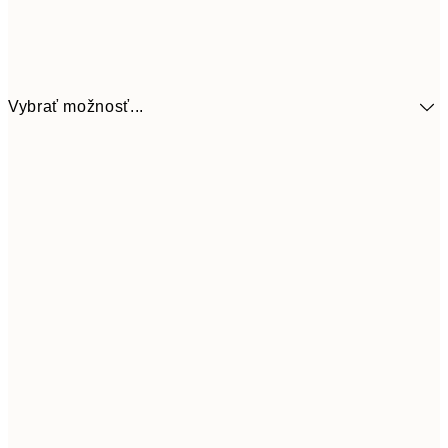
Vybrať možnosť...
9,
30x40 cm
19,