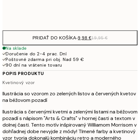
Frame
options
PRIDAŤ DO KOŠÍKA
-
9,98 €
19,95 €
Na sklade
Doručenie do 2-4 prac. Dní
Poštovné zdarma pri obj. Nad 59 €
90 dní na vrátenie tovaru
POPIS PRODUKTU
Kvetinový vzor
Ilustrácia so vzorom zo zelených listov a červených kvetov
na béžovom pozadí
Ilustrácia s červenými kvetmi a zelenými listami na béžovom
pozadí s nápisom "Arts & Crafts" v hornej časti a textom v
dolnej časti. Tento motív inšpirovaný Williamom Morrisom v
dohľadnej dobe nevyjde z módy! Tlmené farby a kvetinový
vzor tvoria dokonalú kombináciu retro a moderného