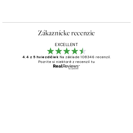
Zákaznícke recenzie
EXCELLENT
4.4 z 5 hviezdičiek
Na základe 108346 recenzií.
Pozrite si niektoré z recenzií tu
Overený kupujúci
Zákaznícke
recenzie
All its ok
5 máj
Jana K