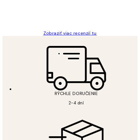
5 máj
Jana K
Zobraziť viac recenzií tu
RÝCHLE DORUČENIE
2-4 dní