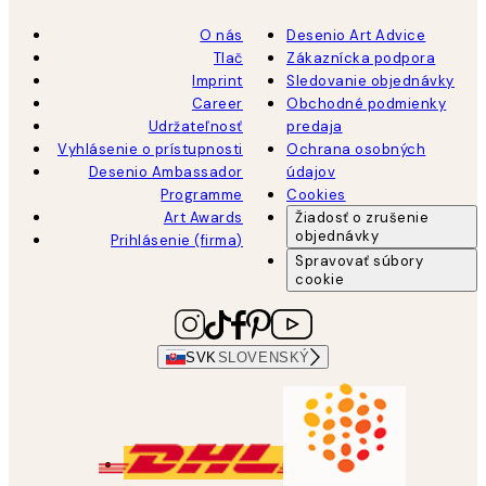
O nás
Desenio Art Advice
Tlač
Zákaznícka podpora
Imprint
Sledovanie objednávky
Career
Obchodné podmienky
Udržateľnosť
predaja
Vyhlásenie o prístupnosti
Ochrana osobných
Desenio Ambassador
údajov
Programme
Cookies
Art Awards
Žiadosť o zrušenie
objednávky
Prihlásenie (firma)
Spravovať súbory
cookie
SVK
SLOVENSKÝ