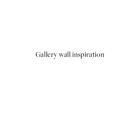
50%*
Deer Winter Landscape Plagá
Od 3,98 €
7,95 €
Gallery wall inspiration