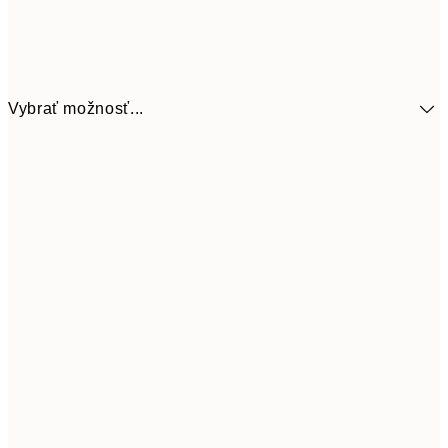
Vybrať možnosť...
9,
30x40 cm
19,