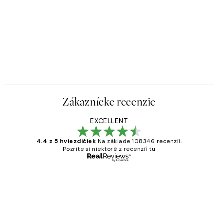
Zákaznícke recenzie
EXCELLENT
4.4 z 5 hviezdičiek
Na základe 108346 recenzií.
Pozrite si niektoré z recenzií tu
Overený kupujúci
Zákaznícke
recenzie
All its ok