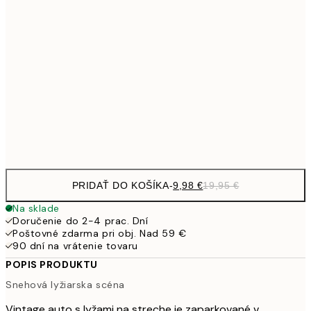
13,7
40x50 cm
27,
16,2
50x70 cm
32,
24,5
70x100 cm
Frame
options
PRIDAŤ DO KOŠÍKA
-
9,98 €
19,95 €
Na sklade
Doručenie do 2-4 prac. Dní
Poštovné zdarma pri obj. Nad 59 €
90 dní na vrátenie tovaru
POPIS PRODUKTU
Snehová lyžiarska scéna
Vintage auto s lyžami na streche je zaparkované v