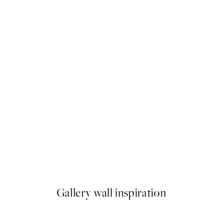
50%*
Dune Beach No2 Poster
Od 9,98 €
19,95 €
Gallery wall inspiration