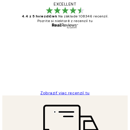
EXCELLENT
4.4 z 5 hviezdičiek
Na základe 108346 recenzií.
Pozrite si niektoré z recenzií tu
Overený kupujúci
Zákaznícke
recenzie
All its ok
5 máj
Jana K
Zobraziť viac recenzií tu