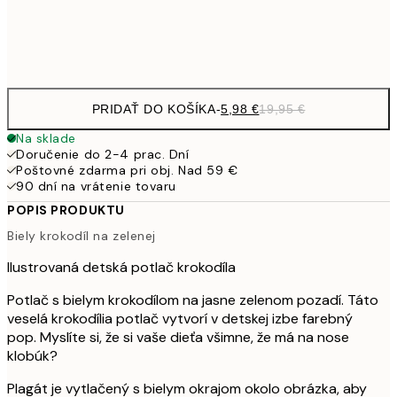
Frame
options
PRIDAŤ DO KOŠÍKA
-
5,98 €
19,95 €
Na sklade
Doručenie do 2-4 prac. Dní
Poštovné zdarma pri obj. Nad 59 €
90 dní na vrátenie tovaru
POPIS PRODUKTU
Biely krokodíl na zelenej
Ilustrovaná detská potlač krokodíla
Potlač s bielym krokodílom na jasne zelenom pozadí. Táto
veselá krokodília potlač vytvorí v detskej izbe farebný
pop. Myslíte si, že si vaše dieťa všimne, že má na nose
klobúk?
Plagát je vytlačený s bielym okrajom okolo obrázka, aby