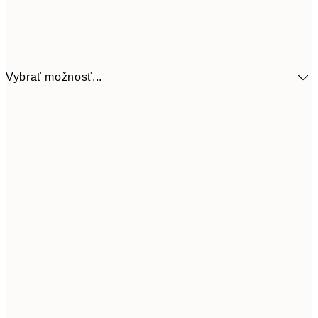
Vybrať možnosť...
5,
30x40 cm
19,