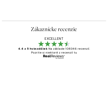
Zákaznícke recenzie
EXCELLENT
4.4 z 5 hviezdičiek
Na základe 108346 recenzií.
Pozrite si niektoré z recenzií tu
Overený kupujúci
Zákaznícke
recenzie
All its ok
5 máj
Jana K