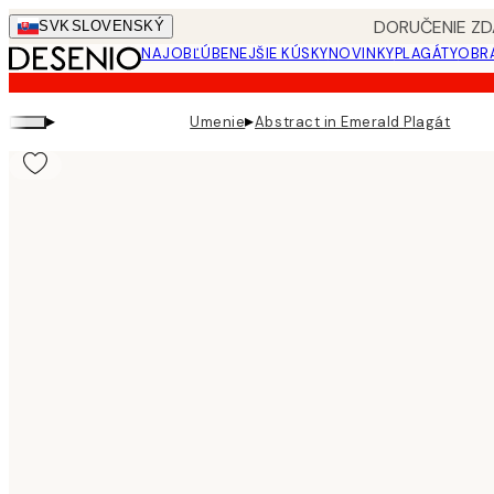
Skip
DORUČENIE ZD
SVK
SLOVENSKÝ
to
NAJOBĽÚBENEJŠIE KÚSKY
NOVINKY
PLAGÁTY
OBRA
main
content.
▸
▸
Umenie
Abstract in Emerald Plagát