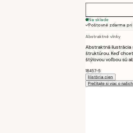
Na sklade
Poštovné zdarma pri
Abstraktné vlnky
Abstraktná ilustrácia 
štruktúrou. Keď chce
štýlovou voľbou sú ab
18457-5
História cien
Prečítajte si viac o našic