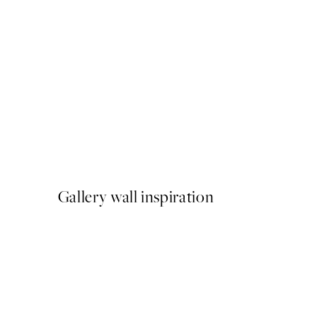
50%*
Sous La Mer Plagát
Od 10,98 €
21,95 €
Gallery wall inspiration