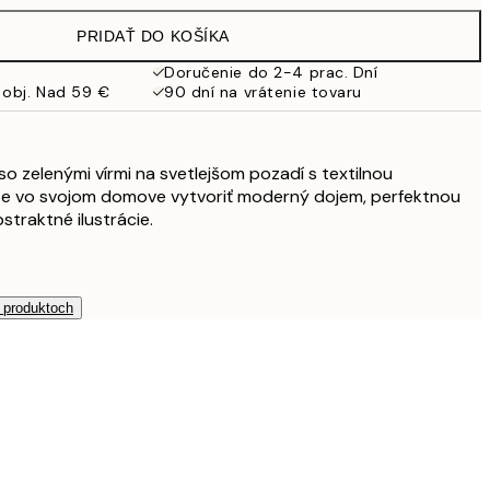
PRIDAŤ DO KOŠÍKA
Doručenie do 2-4 prac. Dní
 obj. Nad 59 €
90 dní na vrátenie tovaru
so zelenými vírmi na svetlejšom pozadí s textilnou
te vo svojom domove vytvoriť moderný dojem, perfektnou
straktné ilustrácie.
h produktoch