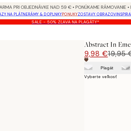
ARMA PRI OBJEDNÁVKE NAD 59 € • PONÚKAME RÁMOVANIE •
ZY NA PLÁTNE
RÁMY & DOPLNKY
PONUKY
ZOSTAVY OBRAZOV
INSPIR
SALE - 50% ZĽAVA NA PLAGÁTY*
Abstract In Eme
9,98 €
19,95 
Plagát
Vyberte veľkosť