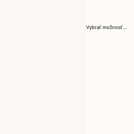
Vybrať možnosť...
Frame
30x40 cm
options